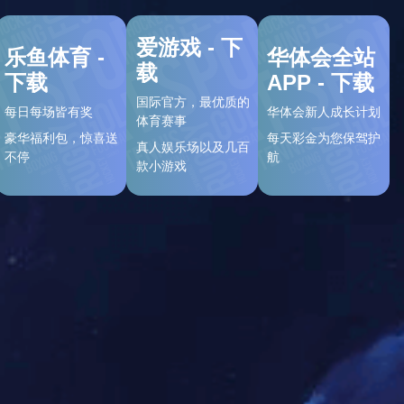
，且其近端破口在左颈总动脉远端
应≥15mm。