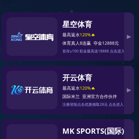
中文
EN
/
怀
投资者关系
招贤纳士
联系bevictor伟德官网