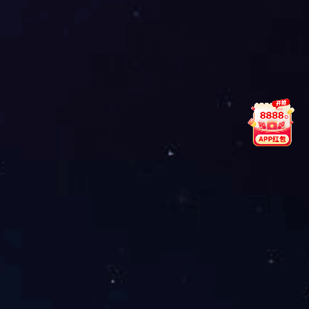
招贤纳士
人才理念
招聘岗位