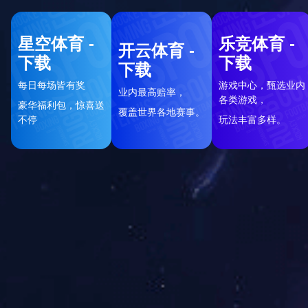
Castor®/通天戈®分支型主
15mm与左锁骨下动脉（LSA）远
规格参数