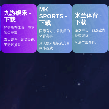
动脉覆膜支架及输送系统该产品用于治疗胸主动脉夹层
端20mm之间或夹层逆撕至LSA。覆膜支架锚定区长度