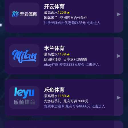
上海微创bevictor伟德官网科技（集团）股份有限公司
地址：上海市 · 浦东新区 · 康新公路3399弄 · 1号楼（上海国际医学园
区 · 医创园）
邮编：201318
电话：(86) (21) 38139300
传真：(86) (21) 33750026
邮箱：corpaffairs@0086lbj.com
官网：www.0086lbj.com