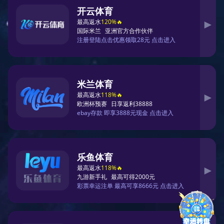
发挥个人特长，实现自身价值
公司设有双通道职业发展路径，鼓励并引导员工选择适合自己发展的通道类
型：领导管理类或专业技术类，并且在两大类通道下设了六种子通道，员工可
在不同领域充分发挥个人特长，实现自身大价值。
全方面的项目考核