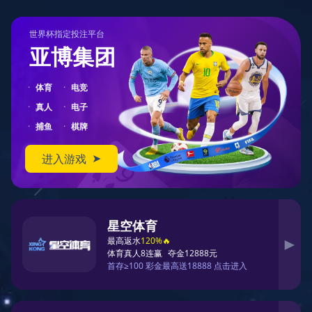
首页
关于bevictor伟德官网
中文
/
EN
新闻资讯
产品介绍
患者关怀
投资者关系
招贤纳士
联系bevictor伟德官网
人才理念
为员工提供高质量发展平台
双通道的职业发展