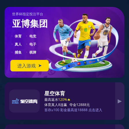
首页
关于bevictor伟德官网
中文
/
EN
新闻资讯
产品介绍
患者关怀
投资者关系
招贤纳士
联系bevictor伟德官网
隐私政策
最后修改时间：2021 年 10月 29 日
1. 隐私在bevictor伟德官网™
上海微创bevictor伟德官网科技（集团）股份有限公司（以下简
称“bevictor伟德官网™”）尊重您的隐私权，bevictor伟德官网承诺以负
责任的方式使用与所有利益相关方有关的个人数据。为此，bevictor伟
德官网致力于遵守数据保护法律，bevictor伟德官网的员工和供应商也
遵守内部隐私的规则和政策。
2. 关于本政策
本隐私政策描述了bevictor伟德官网™及其附属公司如何处理和保护本