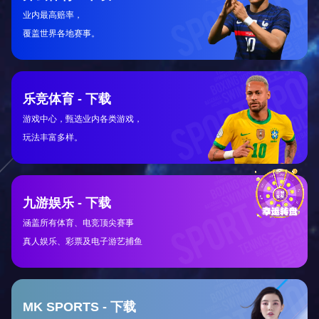
bevictor伟德官网认为医疗保健专业人员和患者可能感兴趣的产品和服
务。届时bevictor伟德官网将会向您提供单独的数据保护通知。
7. 个人信息的使用
bevictor伟德官网™通过本网站收集的个人信息将用于商业目的，以支
持bevictor伟德官网与客户、商业访客、商业伙伴、投资者和其他利益
相关方的关系。根据数据保护法，所有收集您个人信息的表格都会在
您自愿提交您的个人信息之前提供有关处理特定目的的详细信息。
8. 个人信息的安全
为了保护您的隐私，bevictor伟德官网™在处理您与bevictor伟德官网共
享的个人信息时，会采取网络安全措施以保护您个人信息的安全。这
些必要的措施是技术性和组织性的，旨在防止更改、丢失和未经授权
访问您的数据。
9. 个人信息的共享
未经您的许可，bevictor伟德官网™不会与无关的第三方共享从本网站
收集的您的个人信息。但是，在bevictor伟德官网网站的正常运营中，
bevictor伟德官网会指示分包商代表bevictor伟德官网处理个人信息。
bevictor伟德官网™和这些分包商实施适当的合同和其他措施来保护您