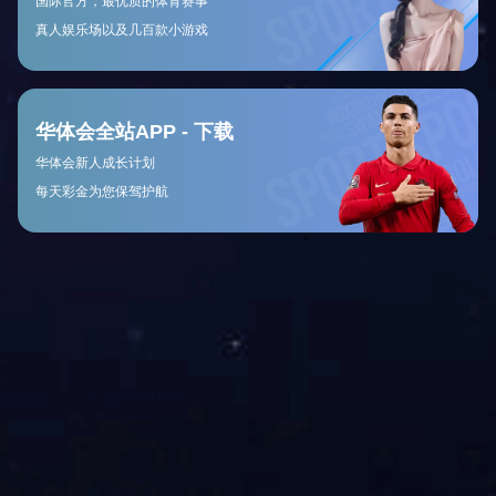
12. 您对个人信息的权利
在适用法律允许的范围内，作为个人信息主体，您可以随时请求查
询、复制、更正、补充、删除您的个人信息，以及要求bevictor伟德官
网将您的部分个人信息转移给其他组织。在某些情况下，这些权利可
能会受到限制，例如法律法规另有规定，或者bevictor伟德官网可以证
明bevictor伟德官网具有其他合法性基础。
13. 政策更新
本政策可能会不时更新，以适应与个人信息相关的法律或监管变化，
bevictor伟德官网将指明政策的更新日期。bevictor伟德官网将在本网站
发布修订后的政策。任何更改将在修订后的政策发布后即刻生效。发
生任何此类更改后，如您继续浏览和使用bevictor伟德官网的网站，将
被视为您已接受所有此类更改。
联系bevictor伟德官网
法律声明
隐私政策
电话：(86) (21) 38139300
地址：上海市 · 浦东新区 · 康新公路3399弄 · 1号楼（上海国际