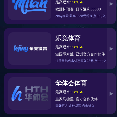
作为全国第一个将总部经济列为战略发展的区域
了跨国公司地区总部、大企业总部、营运总部
为具有国际竞争力的总部经济高地之一。
为进一步落实“打造社会主义现代化建设引领
举措，不断集聚一大批具有国际竞争力的总部
bevictor伟德官网™作为一家扎根于浦东
展。bevictor伟德官网™坚持创新驱动，
创板上市，2021年营业收入超过1亿美金，拥
查程序”，处于行业领先地位。公司的产品已进
排名第一，国际业务覆盖欧洲、拉美、东南亚等