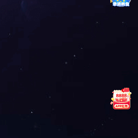
”
2）获NMPA
招贤纳士
人才理念
招聘岗位
整体薪酬
员工风采
联系bevictor伟德官网