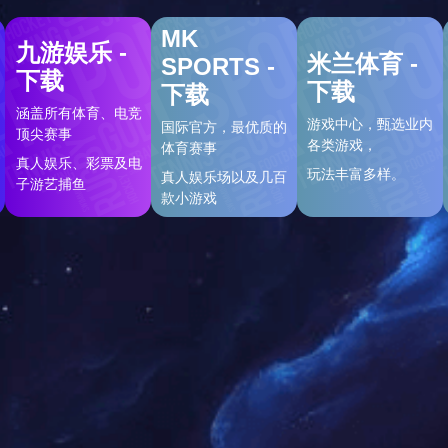
化与全球化发展战略，致力于通过科技创新建设一个以人为本的全
开工建设。立足浦东，放眼国际，bevictor伟德官网
政府对bevictor伟德官网™为区域经济发展所作贡献
ctor伟德官网™而言，这不仅是一项荣誉，更意味着挑战
牢记使命，依托浦东一流的营商环境和各项改革创新举措，
与浦东一同茁壮成长，共同擘画更加辉煌灿烂的明天！