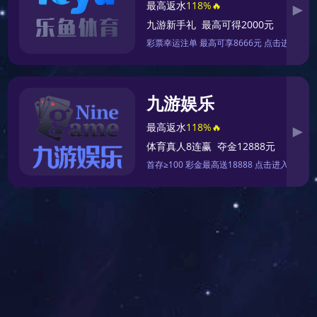
，经过近20年的发展，浦东新区总部经济集聚效应日益凸
、区域性总部、民营企业总部、贸易型总部、国际组织（
区”的重要使命，浦东新区未来将把提升总部经济集聚度、
企业，引领总部经济向更宽领域、更高质量发展，努力为
的新兴生物医药高科技企业，自2012年在上海国际医学园区
坚持走高质量发展之路，快速成长为主动脉及外周血管介入医疗
有已上市产品13款，其中5款产品获CE认证，已上市及在
入全国超1600家医院，拯救了逾12万名患者的生命。公
地的22个国家和地区。