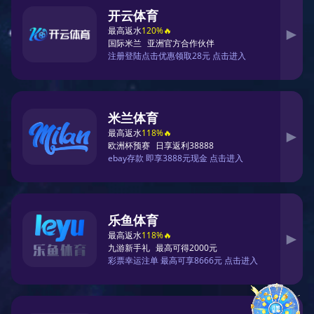
更为安全。
bevictor伟德官网™自主研发的™Hercules®球囊扩张导管（Φ40）于
2013年在国内获批上市，本次获批的Φ32规格延续了Φ40规格优秀的设
计、工艺和性能，通过新型号的球囊设计，实现了更低的
Profile（12F），可以更好地配合Low Profile主动脉覆膜支架系统进行
球囊后扩张；球囊回抽时间处于目前市场上同类产品领先水平；导管
采用多种材料共混挤出，刚柔并济；其一体尖端构型有利于增加球囊
导管的通过性；同时导管部分涂覆有亲水涂层，显著提升导管的推送
和回撤性能。
Hercules®球囊扩张导管（Φ40）作为国内首先成功开发的配合主动脉
介入手术治疗的球囊扩张导管，上市后临床表现优异，于2016年取得
CE认证，目前已进入阿根廷、巴西、英国、日本等8个海外国家。此
后，Hercules® 球囊扩张导管将拥有更多的球囊规格可供选择（直径：
32mm、40mm），满足更加多样化的临床需求。
未来，bevictor伟德官网™将继续专注于创新产品的开发，秉承“为治
疗血液循环疾病提供可及性真善美全医疗方案”的使命，致力于将更多
优质的创新产品推向全球市场，为全球更多血液循环疾病患者带去福
音。