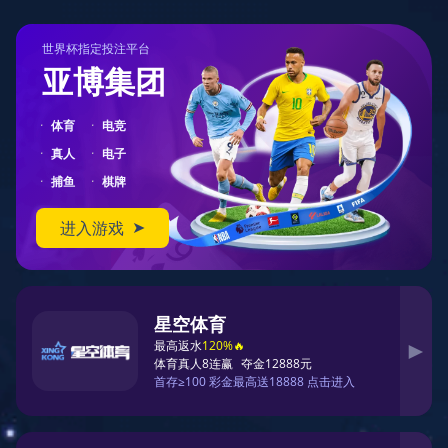
首页
关于bevictor伟德官网
中文
/
EN
新闻资讯
产品介绍
患者关怀
投资者关系
招贤纳士
联系bevictor伟德官网
bevictor伟德官网™自主研发的Hercules®球囊扩张导
管（Φ32）获NMPA注册批准
2022-11-29
近日，上海微创bevictor伟德官网科技（集团）股份有限公司（以下简
称“bevictor伟德官网™”）自主研发的Hercules®球囊扩张导管（Φ32）
获国家药品监督管理局（NMPA）注册批准。
Hercules®球囊扩张导管是主动脉腔内修复术专用球囊扩张导管，用于
辅助大动脉覆膜支架的扩张，产品使用顺应性TPU球囊，适用于对释
放后的覆膜支架进行扩张，使覆膜支架展开更加充分、与血管壁接触
更加紧密，以消除 I/III 型内漏，增强覆膜支架定位，从而达到较好的
近期及远期治疗效果。该产品结合大动脉覆膜支架为主动脉腔内修复
术提供了一套整体化解决方案，使医生在支架型腔内修复术中的操作