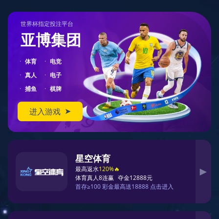
首页
关于bevictor伟德官网
中文
/
EN
新闻资讯
产品介绍
患者关怀
投资者关系
招贤纳士
联系bevictor伟德官网
董事会
孟莎莎
董事