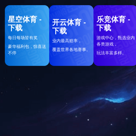
关于bevictor伟德官网
新闻资讯
公司简介
公司新闻
子公司简介
企业文化
资质荣誉