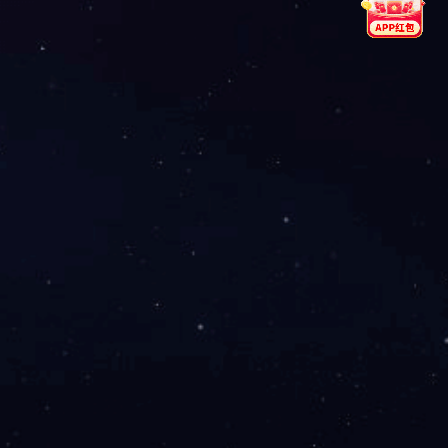
联系bevictor伟德官网
ctor伟德官网™官方微信
 Ltd.