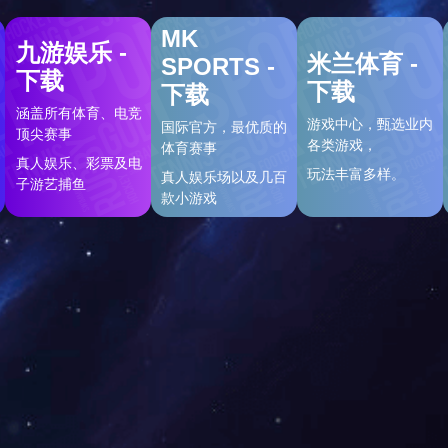
返回
产品介绍
患者关怀
投资者关系
主动脉疾病整体解决方案
主动脉疾病科普
公司章程
主动脉产品
下肢动脉疾病科普
管理团队
外周血管疾病整体解决方案
公告
外周血管产品
IR联系方式