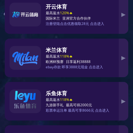
全球前列的企业。国家工业和信息化部对单项冠军企业实施动态管
理，每三年组织一次复核评估，从专业发展、市场竞争、创新能力及
经营管理等多个维度，全面审视企业的持续竞争力。bevictor伟德官网
™此次获得认定，是国家层面对公司在三类植介入医疗器械领域持续
深耕与创新能力的权威认可。
bevictor伟德官网™自成立以来始终专注主动脉、外周血管及肿瘤介入
医疗器械的研发、生产、销售和服务，是国家企业技术中心、国家技
术创新示范企业、全国第一批专精特新“小巨人”企业、国家高新技术
企业，曾获得中国国家科技进步二等奖，先后2次获得上海市科技进步
一等奖，以及中国专利金奖、上海市质量金奖等荣誉。2021年，公司
的主动脉腔内介入产品国内市场占有率达29%，在中国市场排名第
一。
本次复核认定的产品Castor®/通天戈™分支型支架，是全球首款通过
微创伤治疗同时实现腔内修复主动脉和弓上分支动脉的覆膜支架。支
架主体和分支缝合为一体，并创造性地解决了一体式分支支架的导入
和定位难题，且具有术后内漏发生率低、侧支通畅率高等优势。其独
有的“分支一体化”结构不仅能适应各种弓部解剖，也能减少手术创
伤，降低手术风险。