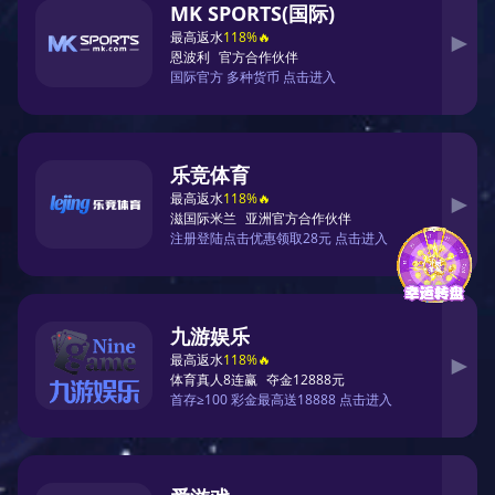
作为bevictor伟德官网™的单项冠军“名片”，Castor®/通天戈™分支型
支架十余年的研发、临床、上市与国际化进程，充分体现了公司“要么
第一，要么唯一”的创新理念，亦是践行与诠释新质生产力的生动实
践。2015年，Castor®/通天戈™分支型支架获批进入国家创新医疗器
械特别审查程序（绿色通道），2017年国内率先上市，2022年获取欧
盟定制证书（EU CMD），并于2023年获批国内首张定制式胸主动脉
覆膜支架备案证。截至2025年9月，Castor®/通天戈™分支型支架已进
入国内超1300家终端医院，拓展至海外27个国家，累计救治全球数万
名主动脉疾病患者，其产品创新性与临床认可度始终保持国际领先。
未来，bevictor伟德官网™将继续以科技创新为核心驱动力，以“提供
能延长和重塑生命的可普惠化真善美方案”为使命，为“制造强国”贡献
更多“冠军级”的力量。
声明：本文不构成任何形式的医疗建议或产品推广，如有任何医疗诊
断问题，请务必咨询专业的医疗卫生人士。
上一篇：bevictor伟德官网™4款重点产品首次在乌拉圭获批上市，再