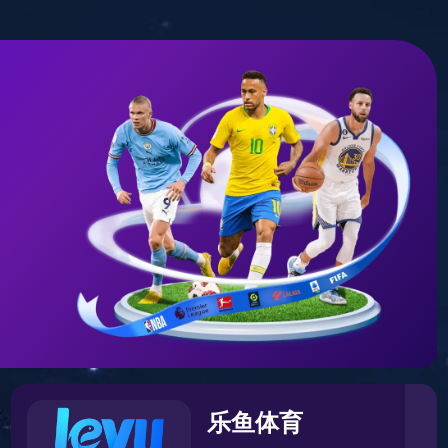
首页
关于bevictor伟德官网
新闻资讯
产品介绍
患者关
“2024年度上海市品牌引领标杆企业
年上海市品牌引领标杆企业及2024年上海市品牌培育标杆企业
德官网™”）凭借卓越的创新实力和市场影响力，成功入选“2