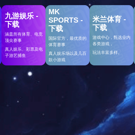
有31款已上市产品，5款获CE认证，已上市及在研产品中
德官网™的主动脉腔内介入产品国内市场占有率达29%，在中国市
，覆盖全国31个省、自治区、直辖市及港澳地区，国际业务
批专精特新“小巨人”企业、国家级“绿色工厂”、中国
的无形资产之一。未来，bevictor伟德官网™将继
牌管理，以科技创新驱动品牌升级，以全球视野谋划品牌发
，致力于成为大血管及外周血管等领域新兴科技引领者
献更多企业力量。
何医疗诊断问题，请务必咨询专业的医疗卫生人士。