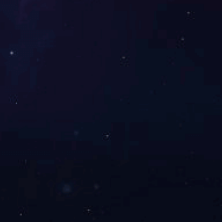
主动脉产品
下肢动脉疾病科普
管理团队
外周血管疾病整体解决方案
公告
外周血管产品
IR联系方式
肿瘤介入产品
上海国际医学园区 · 医创园）
bevi