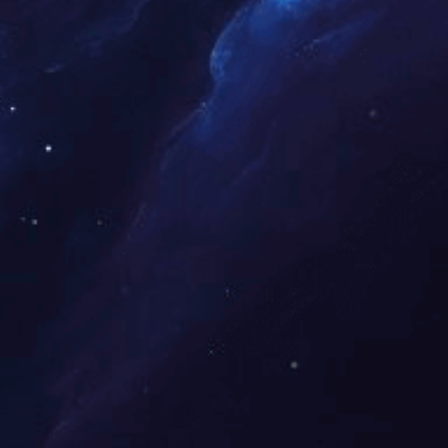
victor伟德官网™获评“制造业单项冠军企业”，Castor®
型支架蝉联“制造业单项冠军产品”
victor伟德官网™2件套式Minos®/定海塔™腹主动脉支
获批，满足多样化临床需求
产品介绍
患者关怀
投资者关系
主动脉疾病整体解决方案
主动脉疾病科普
公司章程