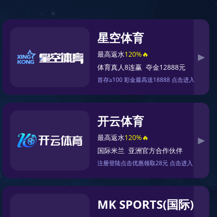
中文
EN
/
怀
投资者关系
招贤纳士
联系bevictor伟德官网
”
”名单，上海微创bevictor伟德官网科技（集
024年度上海市品牌引领标杆企业”拟认定名单。这