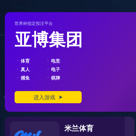
股票代码
688016.SH
bevictor伟德官网™
亚区域学术培训交流平台
2025-11-13
2025年11月4日，上海微创bevictor伟