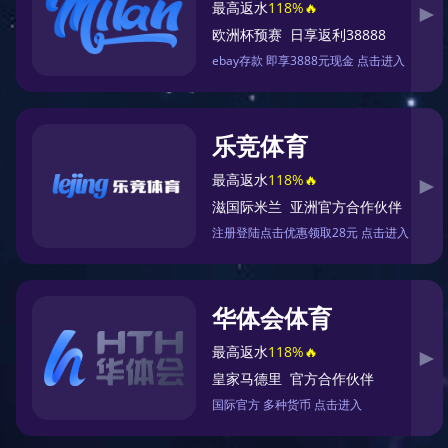
录，正式宣布梨花女子大学医院成为bevictor
Woong Ju（朱雄）、血管外科主任Prof. Suk
联合成功举办首场培训活动。
签约仪式上，bevictor伟德官网™总裁朱清
中又一里程碑。bevictor伟德官网™始终
仅限于技术交流和培训，更旨在搭建一个持续
受益。”
梨花女子大学医院院长Prof. Woong Ju
与多家全球企业建立合作，此次与bevicto
吸引更多亚太地区各国医生前来培训交流，希望