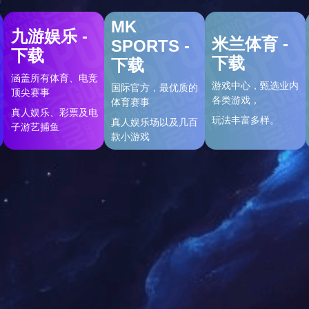
的进一步深入拓展。
动脉、外周血管及肿瘤介入治疗领域，致力于打造全面的一
优的治疗方案选择。
何医疗诊断问题，请务必咨询专业的医疗卫生人士。
evictor伟德官网™与韩国、土耳其临床中心签署国际学术
构建亚太与欧亚区域学术培训交流平台