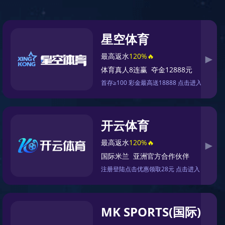
中文
EN
/
怀
投资者关系
招贤纳士
联系bevictor伟德官网
巴拿马成功完成首例临床应用，
inos®/定海塔™腹主动脉覆膜支架及输送系统（以下