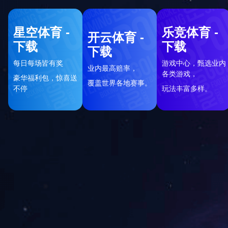
bevictor伟德官网™主动脉产品线在拉美市场
未来，bevictor伟德官网™将持续深耕主
器械产品推向海内外市场，为全球患者提供更
声明：本文不构成任何形式的医疗建议或产品推广，如有任
上一篇：b