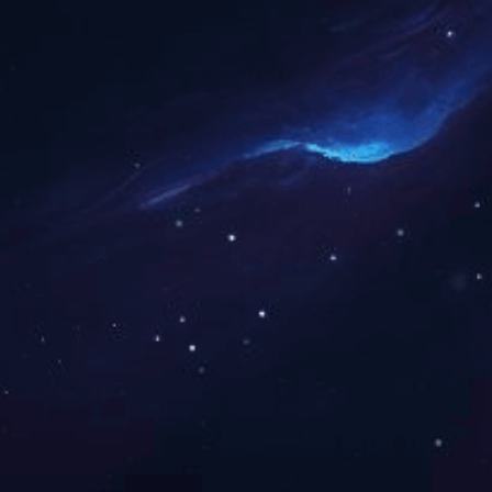
下一篇：be
关于bevictor伟德官网
新闻资讯
公司简介
公司新闻
子公司简介
企业文化
资质荣誉
里程碑
社会责任