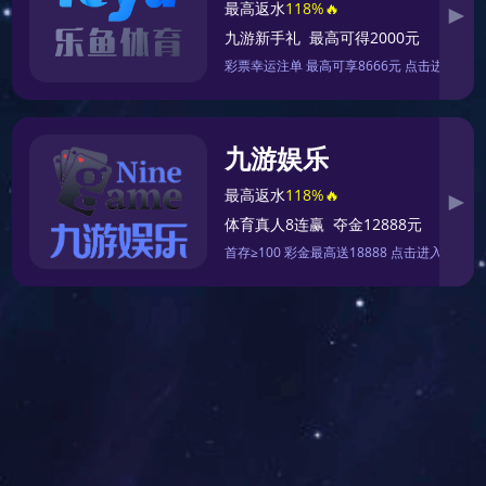
在巴拿马成功完成首例临床应用。该产品目前已在欧洲、亚洲
l Chiriqui）的Alexander Adames医生及其团
血栓，腹主动脉及两侧髂动脉存在中度钙化，双侧髂总动脉存
结果，为患者制定了个性化的手术方案，选择使用Minos®
明显改善，手术圆满成功。
tor伟德官网™腹主动脉介入治疗领域的明星产品，适用于近端
著降低了手术对血管入路的要求。其支架结构采用三件套
扭曲、短瘤颈、入路动脉扭曲狭窄的病例中具有独特优势。M
025年成功获得欧盟CE MDR认证。
布局中的关键区域之一。本次在巴拿马成功实施 Minos® 