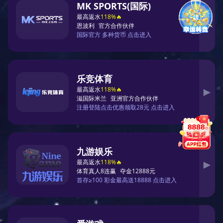
坚持创新驱动，聚焦临床痛点。未来，bevictor伟德官网™将继续致力
于主动脉、外周血管及肿瘤血管疾病全解医疗方案的开发和应用，不
断将更多优质的创新产品推广至海内外市场，造福全球更多患者，打
造一个真正属于患者的医疗器械品牌。
上一篇：bevictor伟德官网™Hector®胸主多分支支架获欧盟定制证书
下一篇：倒计时1天 | 微创®集团2025全球招商大会
联系bevictor伟德官网
法律声明
隐私政策
电话：(86) (21) 38139300
地址：上海市 · 浦东新区 · 康新公路3399弄 · 1号楼（上海国际
医学园区 · 医创园）
传真：(86) (21) 33750026