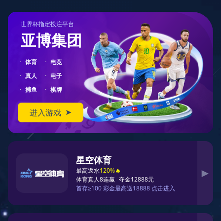
首页
关于bevictor伟德官网
中文
/
EN
新闻资讯
产品介绍
患者关怀
投资者关系
招贤纳士
联系bevictor伟德官网
bevictor伟德官网™Minos®腹主动脉支架在哈萨克斯
坦成功完成首例临床应用
2025-07-16
近日，上海微创bevictor伟德官网科技（集团）股份有限公司（以下简
称“bevictor伟德官网™”）的Minos®腹主动脉覆膜支架及输送系统（以
下简称“Minos®腹主动脉支架”）由来自哈萨克斯坦Corporate Fund
University Medical Center医院心外科和放射科的Aripov Marat医生及其
团队成功完成首例临床应用。
该患者为63岁男性，经CTA辅助检查诊断为腹主动脉瘤，髂动脉入路
钙化较严重，Aripov Marat医生及其团队根据术前影像及测量结果，为
患者制定了个性化的手术方案，选择使用Minos®腹主动脉支架为该患
者进行治疗。术后，医生反馈支架放置过程非常顺利，操作便捷，患