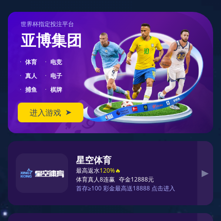
首页
关于bevictor伟德官网
中文
/
EN
新闻资讯
产品介绍
患者关怀
投资者关系
招贤纳士
联系bevictor伟德官网
bevictor伟德官网™荣获浦东新区首批出海企业总部
称号
2025-06-20
6月20日，浦东新区支持企业“走出去”工作推进会顺利举办，上海微创
bevictor伟德官网科技（集团）股份有限公司（以下简称“bevictor伟德
官网™”）等11家企业被授予浦东新区首批出海企业总部称号，上海市
委常委、浦东新区区委书记李政同志向企业颁发证书，bevictor伟德官
网™总裁朱清博士出席授证并作为出海企业代表在会上分享企业“走出
去”经验。
bevictor伟德官网™2012年落户浦东新区国际医学园区这片创新沃土，
凭借创新实力与强劲的发展潜力，于2019年作为首批企业成功登陆科
创板上市（688016.SH），是主动脉及外周血管介入领域唯一一家科创