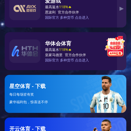
略，加速推进全球化发展，致力于不断提升国产医疗器械在国际市场
中的竞争力，提升中国品牌的国际影响力，助力中国企业迈向世界，
为“健康中国”建设贡献企业力量。
上一篇：bevictor伟德官网™Talos®直管型支架在阿根廷成功完成首
例临床应用
下一篇：bevictor伟德官网™Minos®腹主动脉支架在马来西亚成功完
成首例临床应用
联系bevictor伟德官网
法律声明
隐私政策
电话：(86) (21) 38139300
地址：上海市 · 浦东新区 · 康新公路3399弄 · 1号楼（上海国际
医学园区 · 医创园）
传真：(86) (21) 33750026