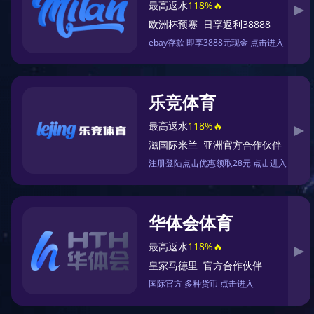
此次Minos®腹主动脉支架在马来西亚的首例临床应用
完成。该患者为78岁男性，经CTA辅助检查显示
使用Minos®腹主动脉支架为该患者进行治疗
圆满成功。
作为bevictor伟德官网™腹主动脉介入治疗
将输送器外鞘直径降低到14F的产品，显著降
区域，在治疗复杂型腹主动脉瘤，尤其是瘤颈扭
市，同年获得欧盟CE MDD认证并于2025年
此前，bevictor伟德官网™胸主动脉领域
Minos®腹主动脉支架在马来西亚成功进入临床，