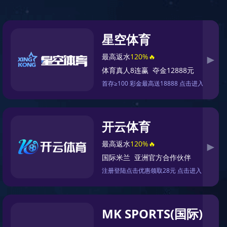
中文
EN
/
怀
投资者关系
招贤纳士
联系bevictor伟德官网
功完成首例临床应用
的Minos®腹主动脉覆膜支架及输送系统（以下简