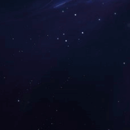
公司简介
公司新闻
子公司简介
企业文化
资质荣誉
里程碑
社会责任
联系bevictor伟德官网
法律声明
隐私政策
电话：(86) (21) 38139300
地址：上海市 · 浦东新区 · 康新公路3399弄 · 1号楼（
传真：(86) (21) 33750026