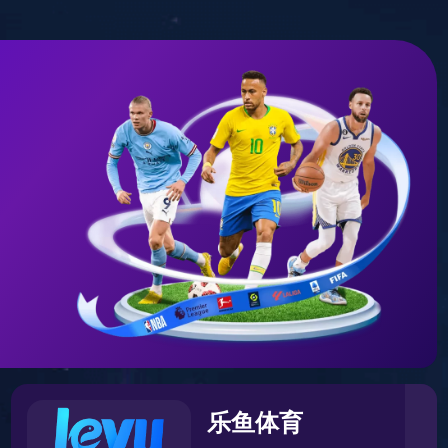
首页
关于bevictor伟德官网
新闻资讯
产品介绍
患者关
inos®腹主动脉支架在马来西亚成
团）股份有限公司（以下简称“bevictor伟德官网™”）
完成首例临床应用。