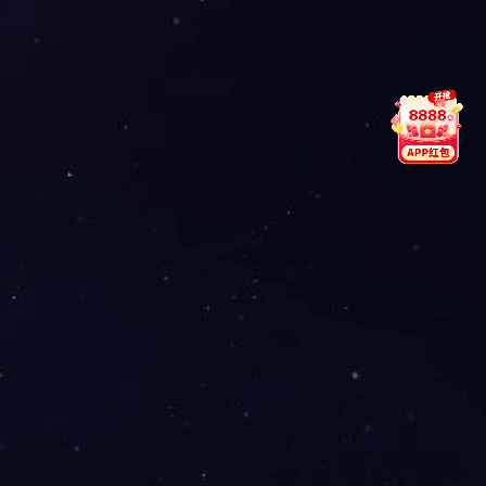
人才理念
招聘岗位
整体薪酬
员工风采
联系bevictor伟德官网
ctor伟德官网™官方微信