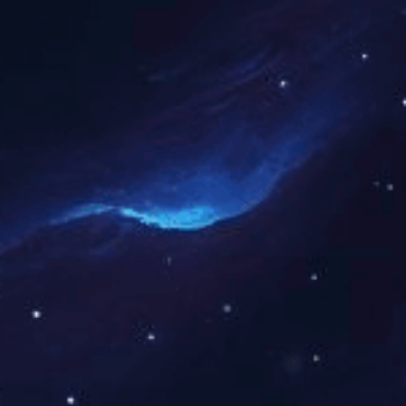
注册信息
NMPA
医疗器械名称：带纤维毛栓塞弹簧圈（商品
医疗器械注册证号：国械注准20243131