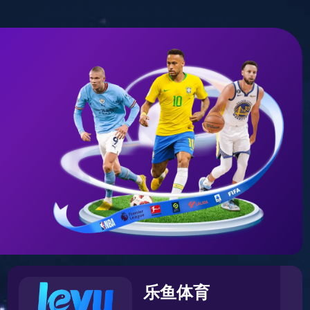
首页
关于bevictor伟德官网
新闻资讯
产品介绍
患者关
栓塞弹簧圈
产品介绍