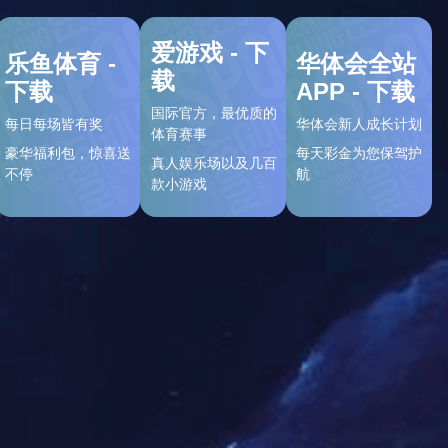
、三叶草型（3C）、直型（LN）
血管的动静脉畸形和动静脉瘘的填