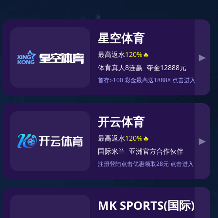
中文
EN
/
怀
投资者关系
招贤纳士
联系bevictor伟德官网