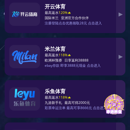
脉和弓上分支动脉的覆膜支架，已在全球16个国家进入临床应用，累
计救治近20000名患者。Hercules® Low Profile直管型覆膜支架及输送
系统主要适用于瘤体局限于血管直管段的主动脉瘤的治疗，目前已在
全球20个国家进入临床应用，成功救治超60000名患者。CRONUS®术
中支架系统用于 DeBakeyⅠ型主动脉夹层的手术治疗和部分 DeBakeyⅢ
型主动脉夹层的手术治疗，是国内第一款可以在开放手术中使用的主
动脉覆膜支架，全球临床应用总量超过78000例。Minos®腹主动脉覆
膜支架及输送系统适用于近端瘤颈长度≥15mm的腹主动脉瘤的腔内治
疗，是国产第一款将输送器外鞘直径降低到14F的产品，目前已在全球
16个国家进入临床应用，成功救治近8000名患者。Hercules®球囊扩张
导管用于辅助大动脉覆膜支架的扩张，是国产首款成功配合主动脉介
入手术治疗的球囊扩张导管，目前已在全球9个国家进入临床应用。
本次bevictor伟德官网™5款产品在乌克兰获批上市，为公司进一步深
化欧洲市场、加快扩展全球化战略版图再次奠定坚实基础。未来，
bevictor伟德官网™将继续不断研发更多优质创新的主动脉及外周血管
介入医疗器械产品，并推广至全球更多国家，使更多患者获益。
下一篇：bevictor伟德官网™Fishhawk®机械血栓切除导管完成上市
前临床试验入组