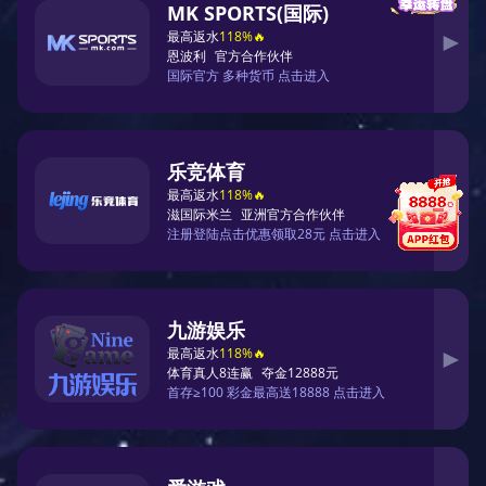
上一篇：bevictor伟德官网™成功举办第五届国际腔内大师班 UniVas
Endovascular Master Class 学术交流活动
下一篇：bevictor伟德官网™发布2023年中期业绩
联系bevictor伟德官网
法律声明
隐私政策
电话：(86) (21) 38139300
地址：上海市 · 浦东新区 · 康新公路3399弄 · 1号楼（上海国际
医学园区 · 医创园）
传真：(86) (21) 33750026
bevictor伟德官网™官方微信