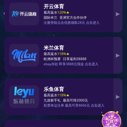
术过程顺利。术后造影显示Minos®腹主动脉支架定位准确，瘤体病变
部位有效隔绝，无内漏与移位，手术效果显著。
Minos®腹主动脉支架适用于肾下型腹主动脉瘤的腔内治疗，是bevictor
伟德官网™新一代腹主动脉覆膜支架系统，也是国产第一款将输送器
外鞘降低到14F的产品，显著降低了手术对血管入路的要求，支架结构
采用三件套设计，可以实现体内灵活组装，在最大程度上覆盖病变区
域。其在治疗复杂型腹主动脉瘤，尤其是瘤颈扭曲、短瘤颈、入路动
脉扭曲狭窄的病例中具有独特优势。
Minos®腹主动脉支架于2019年在国内获批上市，并于同年获得欧盟CE
认证，目前已在海外15个国家进入临床应用，在全球累计成功救治
6000余名腹主动脉疾病患者，凭借优异的临床表现，在国内外获得广
泛认可。
Minos®腹主动脉支架在阿塞拜疆成功完成首例临床植入，同时也意味
着公司以明星产品打开了中西亚市场大门，为公司进一步扩大亚洲海
外市场规模创造了良好开端，有望造福更多患者。未来，bevictor伟德
官网™将继续致力于将公司的优质创新产品推广至全球更多国家，为
全球血液循环疾病患者创造福祉。