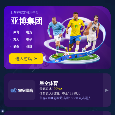
首页
关于bevictor伟德官网
中文
/
EN
新闻资讯
产品介绍
患者关怀
投资者关系
招贤纳士
联系bevictor伟德官网
bevictor伟德官网™Reewarm® PTX药物球囊在海外市
场成功完成首例临床植入
2023-08-14
近日，上海微创bevictor伟德官网科技（集团）股份有限公司（以下简
称“bevictor伟德官网™”）的Reewarm® PTX药物球囊扩张导管（以下
简称“Reewarm® PTX药物球囊”）在巴西圣保罗Paulo Sacramento医院
由Flávio Meireles医生、Pedro Vilas Boas医生及其团队成功完成首例临
床植入，这也是Reewarm® PTX药物球囊首次在海外市场进入临床应
用，标志着该产品正式迈进国际市场。
该例患者经术前CT诊断为腘动脉狭窄，伴有侧支循环，且出现明显动
脉缺血症状，Flávio Meireles医生和Pedro Vilas Boas医生决定使用
bevictor伟德官网™的Reewarm® PTX药物球囊进行微创伤介入手术治