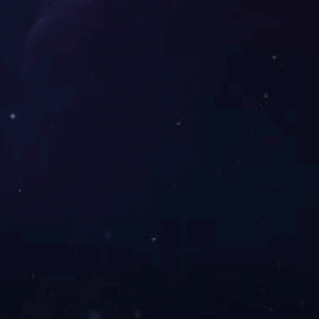
产品介绍
患者关怀
投资者关系
主动脉疾病整体解决方案
主动脉疾病科普
公司章程
主动脉产品
下肢动脉疾病科普
管理团队
外周血管疾病整体解决方案
公告
外周血管产品
IR联系方式
肿瘤介入产品
上海国际医学园区 · 医创园）
bevi