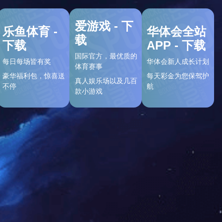
。阜外医院是集医疗、科研、预防和人才培养于一
教授与海外专家一行进行了会面交流，针对主动
les® Low Profile直管型覆膜支架及输送系统
tor伟德官网™产品在真实世界的运用有了更多了
主动脉疾病的治疗。手术间隙，阜外医院的中青年医
活动创造了一个国内外深度学术交流的平台，并
病治疗方案。
会海内外专家纷纷表示对活动的感谢及对bevictor伟