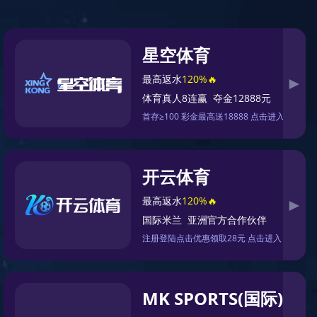
中文
EN
/
怀
投资者关系
招贤纳士
联系bevictor伟德官网
流活动
德官网™”）主办的第五届国际主动脉论坛学术交流活动
0名血管外科医生应邀来到中国与国内专家进行学术交流。