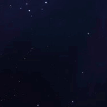
关于bevictor伟德官网
新闻资讯
公司简介
公司新闻
子公司简介
企业文化
资质荣誉
里程碑
社会责任
联系bevictor伟德官网
法律声明
隐私政策
电话：(86) (21) 38139300
地址：上海市 · 浦东新区 · 康新公路3399弄 · 1号楼（
传真：(86) (21) 33750026