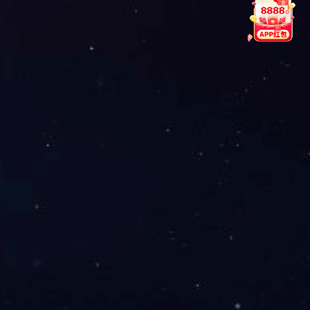
招贤纳士
人才理念
招聘岗位
整体薪酬
员工风采
联系bevictor伟德官网
ctor伟德官网™官方微信