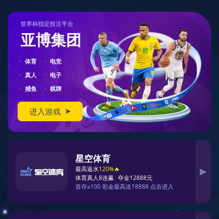
首页
关于bevictor伟德官网
中文
/
EN
新闻资讯
产品介绍
患者关怀
投资者关系
招贤纳士
联系bevictor伟德官网
bevictor伟德官网™Hercules®-LP直管型覆膜支架及输
送系统在新加坡获批上市
2023-04-14
近日，上海微创bevictor伟德官网科技（集团）股份有限公司（以下简
称“bevictor伟德官网™”）Hercules® Low Profile直管型覆膜支架及输
送系统（以下简称“Hercules®-LP直管型支架”）获得新加坡卫生科学
局Health Sciences Authority (HSA)的注册批准，这是bevictor伟德官网
™首款在新加坡获批上市的产品。
Hercules® Low Profile直管型覆膜支架及输送系统主要适用于胸主动脉
瘤或Stanford B型胸主动脉夹层的腔内治疗。其输送系统采用Low
Profile设计，输送鞘直径降低至18F，可以适应更狭窄、更迂曲的入路
动脉，且输送系统内置覆膜软鞘，能够保护支架系统轻松跨越主动脉