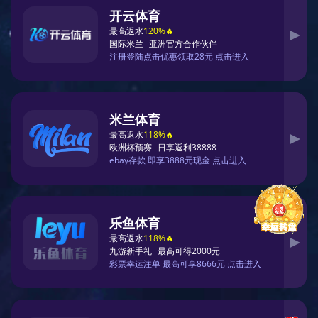
弓部。产品采用裸段后释放机制，使释放过程更加精准可控。此外，
支架的多种锥度设计，能够更好地贴合胸主动脉夹层的解剖形态。
Hercules®-LP直管型支架于2020年获得欧盟CE认证，目前已在全球16
个海外国家进入临床应用，成功救治数千名主动脉疾病患者。近年来
新加坡医疗器械需求增长迅速，此次Hercules®-LP直管型支架在新加
坡注册获批，将为公司进一步开拓东南亚市场奠定基础，打开新的局
面。bevictor伟德官网™也将继续致力于将公司的优质创新产品推广至
全球更多国家，造福更多患者。
上一篇：bevictor伟德官网™参加第八届血管创新论坛
下一篇：bevictor伟德官网™首次进入哥伦比亚市场，两款产品在哥
伦比亚成功完成首例植入
联系bevictor伟德官网
法律声明
隐私政策
电话：(86) (21) 38139300