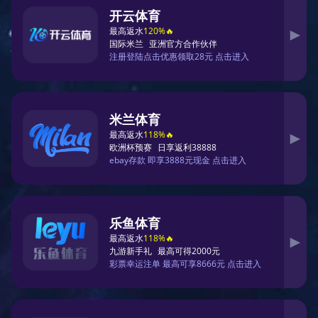
设示范工作。对于获得评定的企业，各地方知识产权局将加强指导和
服务，立足地方工作实际，出台配套支持政策，充分发挥优势示范引
领带动作用。
bevictor伟德官网™自成立以来始终坚持创新驱动，坚持具有自主知识
产权产品的研发和创新。多年来，公司陆续推出了数款国内或国际领
先的创新产品，已上市及在研产品中有7款获批进入国家创新医疗器械
特别审查程序，曾获得国家科技进步二等奖、上海市科技进步一等奖
等多项科技创新类重要奖项，陆续获得上海市专利工作试点企业、上
海市专利工作示范企业等称号。截至2022年6月30日，公司累计获得境
内外授权专利208项，其中境内授权专利136项（包括发明专利54项、
实用新型专利74项、外观设计专利8项），境外授权专利72项（均为发
明专利）。
以专利为核心的知识产权保证了企业的竞争力，同时对于企业创新成
果的市场转化也起到链接推动作用。为系统规范知识产权管理，促进
知识产权的创造、保护与运营，bevictor伟德官网™制定了知识产权制
度，对公司各部门知识产权相关工作予以规定并实施，通过建立完善
知识产权管理体系，不断提高公司的知识产权管理水平，增强自主创
新能力，推动公司创新发展。