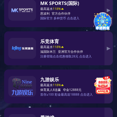
此次获评“2022年度国家知识产权优势企业”，是对bevictor伟德官网™
知识产权管理工作的高度认可。未来，bevictor伟德官网™将进一步加
强知识产权管理体系的建设和完善，并将知识产权管理与公司的产
品、创新、市场战略相结合，不断提升专利成果转化率。作为国内主
动脉及外周血管介入医疗器械领域的领军企业，bevictor伟德官网™将
致力于发挥引领示范作用，推动行业更快更好发展。
上一篇：bevictor伟德官网™荣获“中国上市公司科创板上市公司价值
30强”
下一篇：bevictor伟德官网™携旗舰产品亮相第22届西班牙腔内治疗
血管大会SITE
联系bevictor伟德官网
法律声明
隐私政策
电话：(86) (21) 38139300
地址：上海市 · 浦东新区 · 康新公路3399弄 · 1号楼（上海国际