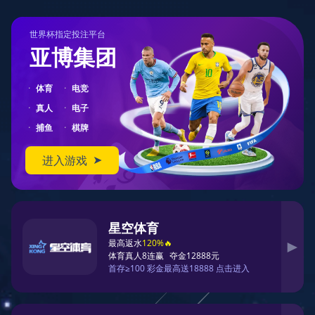
首页
关于bevictor伟德官网
中文
/
EN
新闻资讯
产品介绍
患者关怀
投资者关系
招贤纳士
联系bevictor伟德官网
bevictor伟德官网™获评“2022年度国家知识产权优势
企业”
2022-09-30
2022年9月23日，国家知识产权局发布了“关于2022年度国家知识产权
优势企业和示范企业评定结果的公示”，经企业测评、推荐上报、审核
确认等程序，bevictor伟德官网™成功通过认定，获得“国家知识产权
优势企业“称号。
国家知识产权优势企业和国家知识产权示范企业评定是国家知识产权
局为贯彻落实《知识产权强国建设纲要（2021―2035年）》和《“十四
五”国家知识产权保护和运用规划》的决策部署，促进企业提升知识产
权综合能力和核心竞争力，打造知识产权强企建设第一方阵，为加快
建设知识产权强国提供有力支撑，而面向企业开展的知识产权强国建