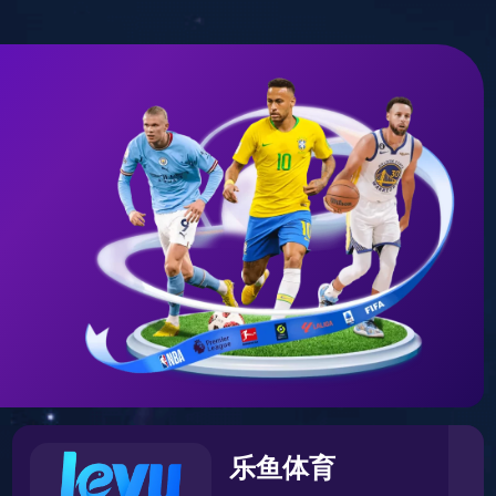
首页
关于bevictor伟德官网
新闻资讯
产品介绍
患者关
inos®腹主动脉覆膜支架及输送系
）股份有限公司（以下简称“bevictor伟德官网™”）自主
药品和食品监督局（INVIMA）的注册批准，这是Min