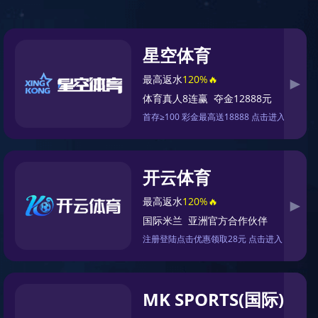
中文
EN
/
怀
投资者关系
招贤纳士
联系bevictor伟德官网
统在哥伦比亚获批上市
研发的Minos®腹主动脉覆膜支架及输送系统（以下
os®支架系统继巴西、阿根廷后进入的第三个拉美国