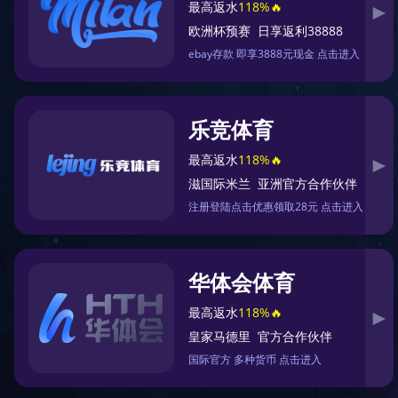
家。Minos®支架系统于2019年获得欧盟C
Minos®支架系统适用于肾下型腹主动脉瘤的腔
低到14F的产品，显著降低了手术对血管入路
腹主动脉瘤，尤其是瘤颈扭曲、短瘤颈、入路
科领域专家的一致认可。
哥伦比亚是拉美地区第三人口大国，医疗器械产品
伟德官网™Hercules ®系列产品已在哥伦
加快产品全球版图的拓展进程。今后，bevic