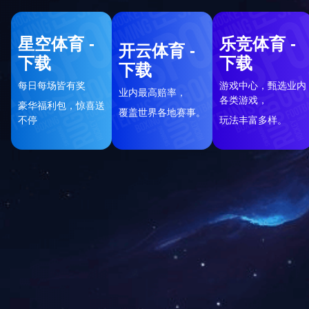
上一篇：be
关于bevictor伟德官网
新闻资讯
公司简介
公司新闻
子公司简介
企业文化
资质荣誉
里程碑