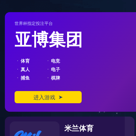
股票代码
688016.SH
bevictor伟德官网™M
2022-09-02
近日，上海微创bevictor伟德官网科技（集团
简称“Minos®支架系统”）获得哥伦比亚国家