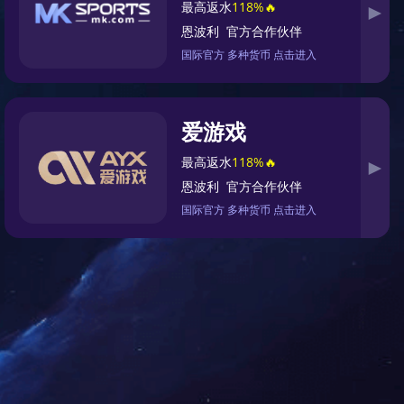
、阿根廷、巴西等。
主动脉覆膜支架系统，也是国产第一款将输送器外鞘降
装，在最大程度上覆盖病变区域。其在治疗复杂型
现和出色的治疗效果，上市后获得国内外血管外
管介入产品的需求量很大。此前，bevictor
市，为公司拓展拉美市场再次打下坚实基础，也进一步
品引入哥伦比亚，使更多当地患者获益。