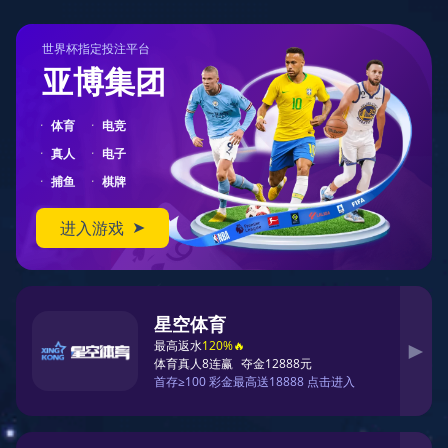
首页
关于bevictor伟德官网
中文
/
EN
新闻资讯
产品介绍
患者关怀
投资者关系
招贤纳士
联系bevictor伟德官网
2021年温室气体核查工作
2022-07-05
公司对2021年厂区内生产所产生的温室气体相关数据进行了收集，并
进行统计分析，完成了温室气体自查报告。同时，公司委托第三方机
构依据自查结果开展了核查工作。核查结果为，2021年公司生产所造
成的温室气体直接排放和间接排放的总量为2349.13吨CO2。
附件：
上海微创bevictor伟德官网科技（集团）股份有限公司温室气体第三方报告.pdf