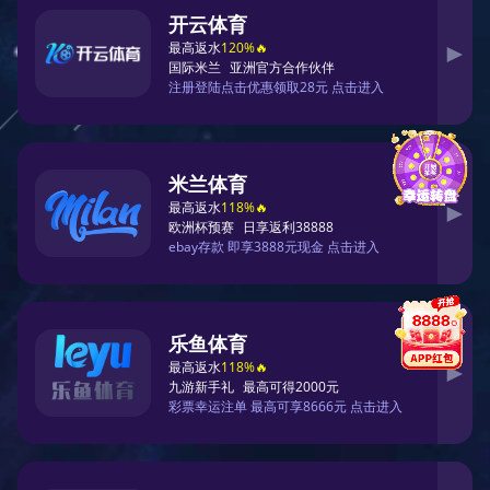
上一篇：直管型覆膜支架及输送系统（HT3632-1600-2000）碳足迹
评价
下一篇：Castor®分支型支架再放异彩 | bevictor伟德官网™参加国际
腔内血管外科大会CICE 2022
联系bevictor伟德官网
法律声明
隐私政策
电话：(86) (21) 38139300
地址：上海市 · 浦东新区 · 康新公路3399弄 · 1号楼（上海国际
医学园区 · 医创园）
传真：(86) (21) 33750026
bevictor伟德官网™官方微信