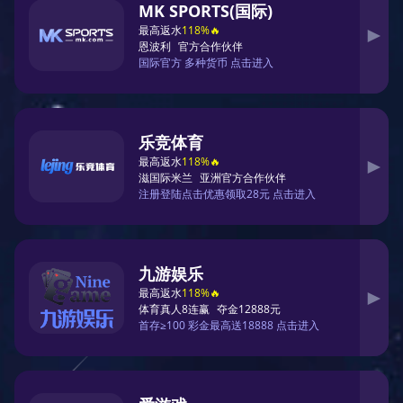
他探索，并表示未来随着新型材料与工具的研发及多种手术技术的兼
容并蓄，将为临床医生提供更多的手术策略选择。
赖颢教授、周庆教授、里程楠教授以及bevictor伟德官网™市场与医学
事务资深经理谢寒先生针对Fontus®分支型术中支架的产品特点以及单
中心上市前临床经验及数据进行了分享：
1. 应用Fontus®分支型术中支架针对A型主动脉夹层行全弓置换+支架
象鼻术的一年随访结果是安全有效的，但还需要更长时间的远期随访
来验证其远期疗效；
2. Fontus®分支型术中支架操作简便，学习曲线短，可以显著降低术中
左椎动脉缺血时间；
3. Fontus®分支型术中支架的单分支支架结构使弓部吻合口前移，降低
了手术难度；
4. Fontus®分支型术中支架的材料更新，较上一代术中支架显著增强贴
壁性能和破口密封效果。
术说心语——多种手术策略百家争鸣
“孙氏手术”历经10多年的发展，针对临床上不同的需求探索出各种创
新术式，在不断的经验积累和融合创新中呈现百花齐放的态势。