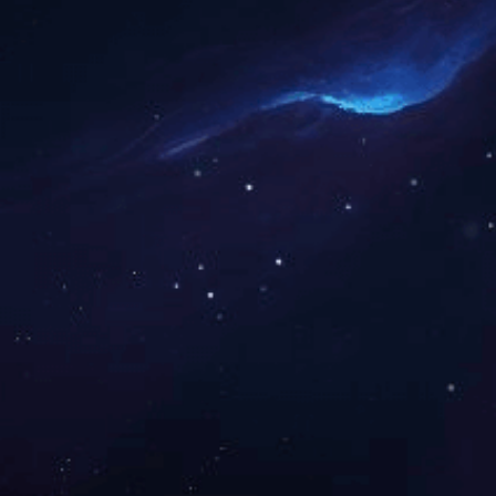
下一篇：
关于bevictor伟德官网
新闻资讯
公司简介
公司新闻
子公司简介
企业文化
资质荣誉
里程碑
社会责任