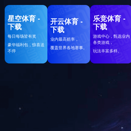
获得MDSAP质量体系证书，也将为bevicto
伟德官网™ Hyperflex®球囊扩张导管在日本获
洲、南美及亚太的18个国家和地区，核心产品Minos
主动脉覆膜支架及输送系统均已进入海外多国
未来，bevictor伟德官网™将继续致力于
上一篇：be