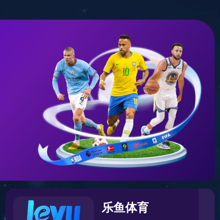
首页
关于bevictor伟德官网
新闻资讯
产品介绍
患者关
MDSAP质量体系证书
）股份有限公司（688016.SH，以下简称“bevicto
it Program，MDSAP ）认证，并获得国际认证机构 TUV 