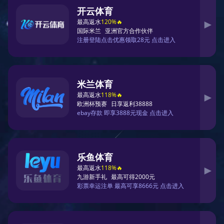
场政策下，bevictor伟德官网™将一如既往地与代理商协作共赢，共同
创造更大的辉煌。同时，在颁奖典礼上，bevictor伟德官网™为一直以
来支持公司发展的合作伙伴们分别颁发了“精诚合作奖”、 “新锐之星
奖”、“成长之星奖”、“开拓之星奖”、“合作之星奖”，感谢合作伙伴们
一路携手同行。
5月27日，在产品推介会上，bevictor伟德官网™销售部高级总监刘昊
先生从国内下肢动脉疾病现状和发展出发，讲述药物球囊在下肢动脉
疾病治疗变革中的角色定位，并从研发技术和市场准入现状等多角
度，重点介绍了bevictor伟德官网™上市产品Reewarm® PTX药物球囊
扩张导管。会议同时，bevictor伟德官网™展台处，收集到多位合作伙
伴的合作意向书，为后续的市场拓展再添一把“柴”。
5月28日，“迎心而上，脉向未来”bevictor伟德官网™代理商大会专场
举办。
总裁苗铮华女士对bevictor伟德官网™业绩做了介绍，表示公司在2020
年和2021年一季度销售业绩持续增长的同时，重点产品也在快速放
量，并通过集团化运营、全球化布局，为bevictor伟德官网™的发展谱
写了新的篇章；bevictor伟德官网™搭建了专业化的营销团队，开展了
多元化的市场活动，随着新产品的不断上市，bevictor伟德官网™的代