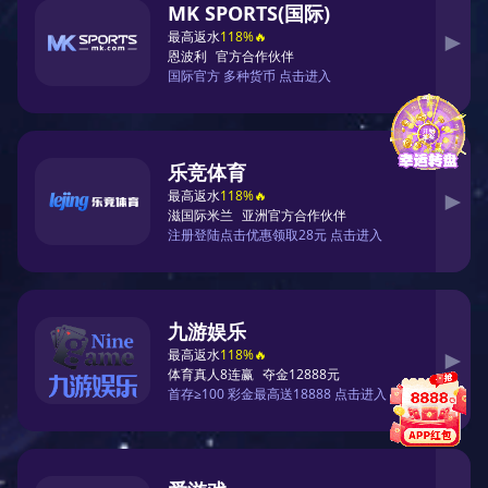
年中获得先进的员工和业绩突出的销售团队们的故事和感悟，激励所
有员工学习他们拼搏进取、永不言败、争做先进的工作精神。
正如习总书记在全国政协新年茶话会上强调的要大力发扬孺子牛、拓
荒牛及老黄牛的三牛精神，bevictor伟德官网™将本着以人为本的初
心，和心脉人一起拥抱变革，创新创造，同时牢记使命、艰苦奋斗，
奋力谱写心脉高质量发展新篇章，为“成为主动脉及外周血管领域世界
领先的高科技公司”而不懈努力。
上一篇：bevictor伟德官网™Castor®分支型支架系统在意大利完成首
例植入
下一篇：bevictor伟德官网™Castor®分支型支架系统在阿根廷完成首
例植入
联系bevictor伟德官网
法律声明
隐私政策