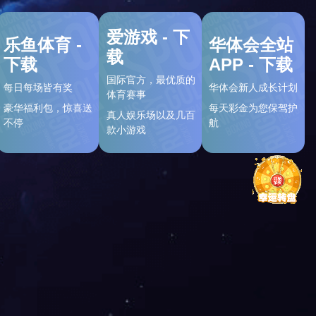
续加强与海外临床专家的深入合作，把更多优质、创新
可证书
招贤纳士