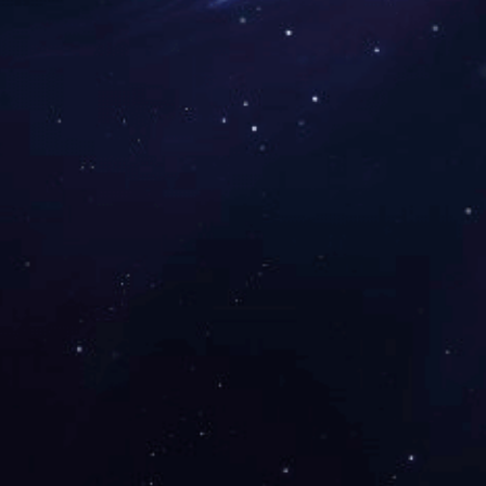
公司简介
公司新闻
子公司简介
企业文化
资质荣誉
里程碑
社会责任
联系bevictor伟德官网
法律声明
隐私政策
电话：(86) (21) 38139300
地址：上海市 · 浦东新区 · 康新公路3399弄 · 1号楼（
传真：(86) (21) 33750026