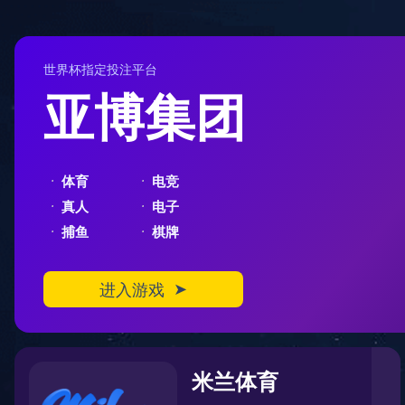
股票代码
688016.SH
bevictor伟德官网™Her
2021-03-19
土耳其，乌尔法——上海微创bevictor伟德官网科技
输送系统（以下简称“Hercules®-LP支