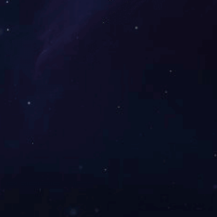
主动脉疾病整体解决方案
主动脉疾病科普
公司章程
主动脉产品
下肢动脉疾病科普
管理团队
外周血管疾病整体解决方案
公告
外周血管产品
IR联系方式
肿瘤介入产品
上海国际医学园区 · 医创园）
bevi