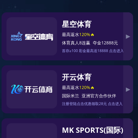
中文
EN
/
怀
投资者关系
招贤纳士
联系bevictor伟德官网
首例植入
rcules® Low Profile直管型覆膜支架及
济体，土耳其拥有8000万人口，医疗技术和医疗