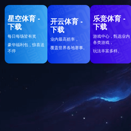
上一篇：b
下
关于bevictor伟德官网
新闻资讯
公司简介
公司新闻
子公司简介
企业文化
资质荣誉