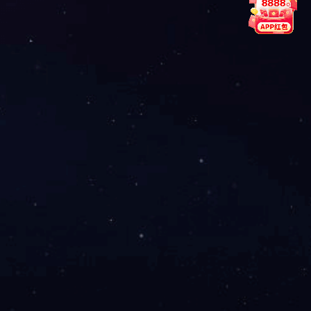
联系bevictor伟德官网
ctor伟德官网™官方微信
 Ltd.