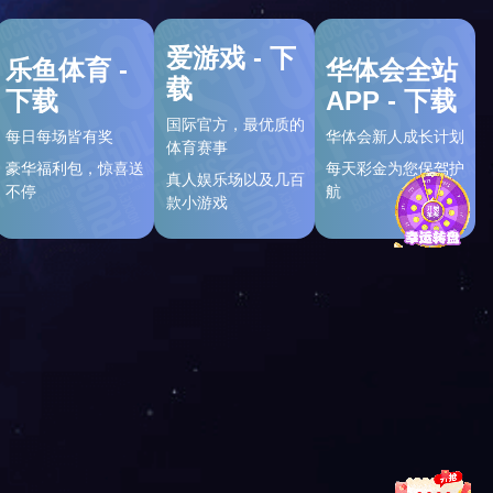
仪式并接受表
年庆
招贤纳士
人才理念
招聘岗位
整体薪酬
员工风采