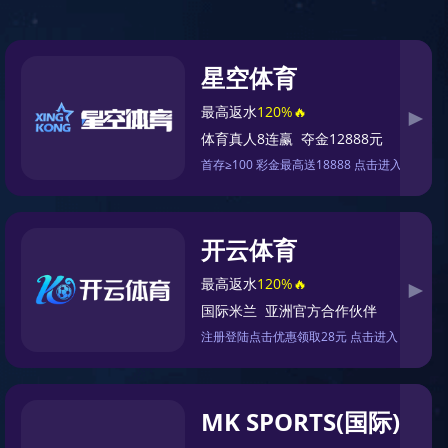
中文
EN
/
怀
投资者关系
招贤纳士
联系bevictor伟德官网
覆膜支架及输送系统获欧盟CE认证
Hercules™ Low Profile直管型覆膜支架
年9月Minos™腹主动脉覆膜支架系统获CE认证后，