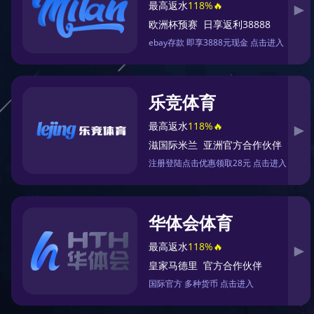
第二个获此认证的主动脉覆膜支架产品，也是公司
该类产品在欧盟市场的空白。
Hercules™-LP支架系统是Hercule
段后释放机制，使覆膜支架定位及释放更精准、
细的胸主动脉支架产品之一，能够使更多患者受益。
大锥度设计选用0-10mm锥度，更符合主动脉
bevictor伟德官网™总裁苗铮华表示：“此次He
多选择的同时，也将助力公司该领域在欧盟及相关
海外市场，为患者提供更全面的疾病治疗解决方