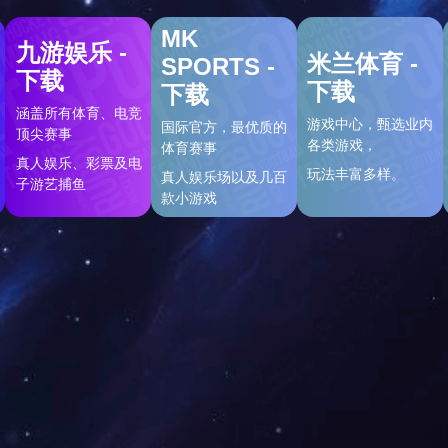
evictor伟德官网™参加“第三届浦东新区政府质量奖”颁奖
彰
一篇：【以梦为马·未来可期】记bevictor伟德官网™7周
产品介绍
患者关怀
投资者关系
主动脉疾病整体解决方案
主动脉疾病科普
公司章程
主动脉产品
下肢动脉疾病科普
管理团队
外周血管疾病整体解决方案
公告
外周血管产品
IR联系方式