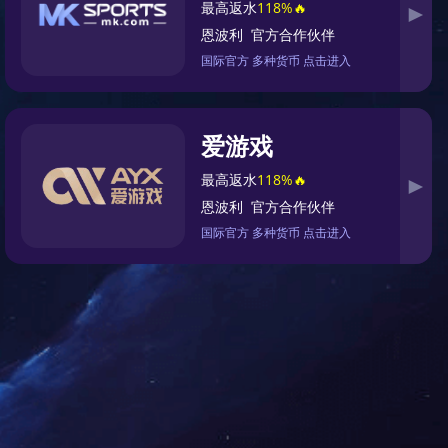
作用于病变血管壁以抑制平滑肌细胞增殖，从而治疗
精准的释放，确保病变部位持续充足的药物供给，且
高，同时减少大粒径微粒可能造成的远端栓塞风
其发生率与日俱增。据统计，目前全球有2亿多
次给药、长期抑制平滑肌增生，无异物植入”的
正造福于社会。
海外市场销售的产品品类将得到进一步的扩充。至
的主动脉及外周疾病领域介入器械的选择方案。
全面的疾病治疗解决方案。