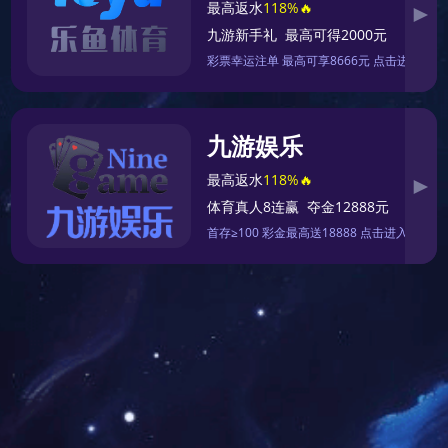
用于经皮腔内血管成形术中股腘动脉的球囊扩张，通过紫杉醇
m® PTX 药物球囊独特的涂层配方及喷涂工艺保证药物
低不良反应发生率。药物涂层微粒粒径小，血管壁吸收率
，且随着人口老龄化的日益增加及人们饮食结构的改变，
痛，甚至截肢，严重影响患者的生活质量。药物球囊“单
治疗的频次，缓解患者病痛的同时，节约了医疗资源，真
月获得NMPA注册证，此次在欧盟获批上市，公司在欧盟及相关
脉产品，bevictor伟德官网™将为当地患者提供更好
质的、创新型高端医疗器械产品推向海外市场，为患者提供更