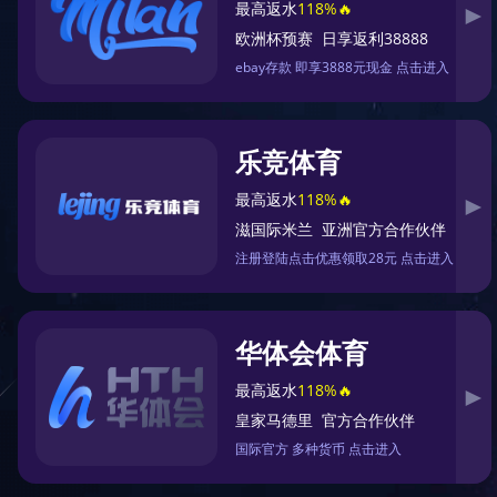
Reewarm® PTX 药物球囊扩张导管适
动脉粥样硬化性狭窄或闭塞性病变。Reewar
减少了药物在血液等非靶病变部位的残留，降
险。
下肢动脉疾病已成为威胁人类健康的全球性问题
下肢动脉疾病的患病，该疾病会造成跛行、静息
治疗理念，可以显著降低临床并发症和再介入
Reewarm® PTX药物球囊于2020年4
此，包括此前已进入欧盟市场的多款胸主和腹主动
bevictor伟德官网™始终致力于把更多优