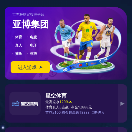
首页
关于bevictor伟德官网
中文
/
EN
新闻资讯
产品介绍
患者关怀
投资者关系
招贤纳士
联系bevictor伟德官网
bevictor伟德官网™喜获环境管理体系和职业健康安
全管理体系双认证
2020-11-11
近日，上海微创bevictor伟德官网科技（集团）股份有限公司（以下简
称“bevictor伟德官网™”）顺利通过了上海质量体系审核中心审核专家
的认证审核，成功获得ISO 14001：2015环境管理体系认证证书和ISO
45001:2018职业健康安全管理体系认证证书。bevictor伟德官网™自成
立以来，已通过了ISO 13485:2016质量管理体系认证，此次再获管理
体系认证，标志着公司在质量、环境、职业健康安全体系三方面都满
足国际公认标准的要求，公司的综合管理水平进一步提高。
上海质量体系审核中心审核组按照双体系相关标准，分别对心脉的环
境管理、职业健康安全等方面进行了全面的现场审核。对心脉双项体