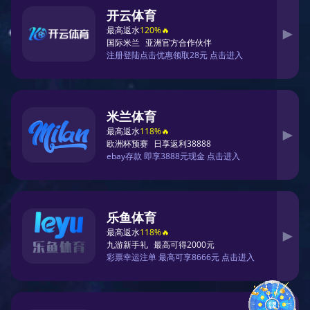
系的有效管理和持续改进给予充分肯定，审核组一致认为，心脉双体
系的建设和运行是充分的，有效的，能确保实现公司的管理方针和目
标。此次顺利通过认证是bevictor伟德官网开展标准化体系建设工作的
一项重要成果，有利于提高公司的内控能力和综合实力。
为提高员工对环境管理和职业健康安全管理的重视，bevictor伟德官网
™不断完善公司各项管理机制，并严格按照管理体系的相关要求开展
工作，加强全员对管理体系文件的学习，把体系思维运用到管理工作
中。未来，bevictor伟德官网™将通过更为完善的管理制度推动公司管
理水平迈上一个新高度，使公司的经营运行质量不断提高，品牌价值
与核心竞争力得到进一步提升。
ISO 14001:2015系列标准是由国际标准化组织制订的环境管理体系标
准，是目前世界上最全面和最系统的环境管理国际化标准。获得ISO
14001体系认证，证明该组织在环境管理方面达到了国际水平，能够确
保企业日常经营中对各过程、产品及活动中的各类污染物控制达到相
关要求。
ISO 45001:2018是国际标准化组织于2018年发布的一套关于职业健康
与安全管理的标准化规范体系，旨在确保工作人员在工作过程中保持
健康和安全，进而促进其所在单位良性发展。