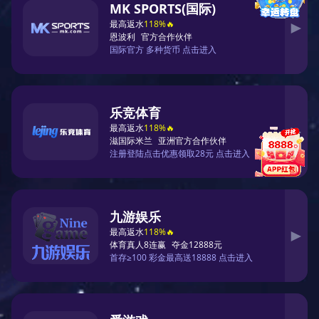
上一篇：Reewarm® PTX药物球囊扩张导管入选《2020年度上海市第
二批创新产品推荐目录》
下一篇：speX 支持导管获国家药品监督管理局（NMPA）注册证
联系bevictor伟德官网
法律声明
隐私政策
电话：(86) (21) 38139300
地址：上海市 · 浦东新区 · 康新公路3399弄 · 1号楼（上海国际
医学园区 · 医创园）
传真：(86) (21) 33750026
bevictor伟德官网™官方微信