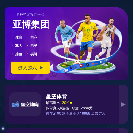
首页
关于bevictor伟德官网
中文
/
EN
新闻资讯
产品介绍
患者关怀
投资者关系
招贤纳士
联系bevictor伟德官网
第六届健康运动月活动成功举办
2020-11-09
为丰富员工业余文化生活，提高企业向心力，2020年度上海微创
bevictor伟德官网科技（集团）股份有限公司（以下简称“bevictor伟德
官网™”）健康运动月活动于十月顺利开展，上演了一场精彩的企业文
化盛宴。本次活动共获得了220多位员工的积极参与，在增强员工体魄
的同时，连接了各个业务、各个部门，搭起各部门相互沟通和交流的
桥梁。
本届健康运动月以“增强体质，全面发展”为主题，开展了第二届“心脉
杯”篮球友谊赛、棋类比赛，还发起了“云”运动、团队拓展游戏等线上
全新健身活动，将体育竞技、团队合作、益智活动、趣味分享等多重
元素结合在一起，在全公司掀起了运动的热潮。最终销售队获得篮球