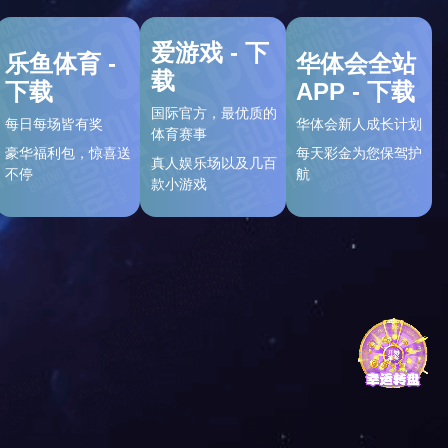
低了手术对血管入路的要求。Hercules®-LP
的胸主动脉支架产品之一，能够使更多患者受益。
产医疗器械产品，也为加速推进国产医疗设备的
家级、上海市
首例临床植入