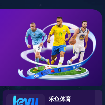
首页
关于bevictor伟德官网
新闻资讯
产品介绍
患者关
inos®等4款产品入选优秀国产医疗
品遴选结果及第三批优秀国产医疗设备产品动态调整名单公布
网™”）自主研发的Minos®腹主动脉覆膜支架及输送系统（以下