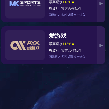
称“Castor®支架系统”）、Hercules®
覆膜支架类优秀国产医疗设备产品目录。
遴选出符合临床需要、产品质量优良、具有市场
设备产品遴选工作于2020年1月启动，遴选标
满分100分），才可纳入优秀国产医疗设备产品
ctor伟德官网™主动脉覆膜支架类产品整体实力的
为导向，坚持通过自主创新来增强综合实力，实现
国内领先、国际一流的主动脉介入医疗器械产
出第一个国产腹主动脉覆膜支架Aegis®，自
支型主动脉支架，现已覆盖超过300家终端医院。