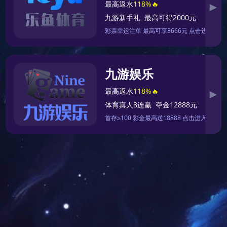
发机构的认定工作，建立了一套极为严格的评定流程，除了
、研发投入及研发知识产权均有硬性的考核标准。
医疗器械的研发、制造、销售和技术支持，始终以产品与
专利及申请111项，通过多个项目成果转化，陆续获取了
求技术的脚步，从不停歇。
创®心脉研发能力的高度认可，对bevictor伟德官网
也更是政府在鼓励微创®心脉进一步加大研发投入，在大