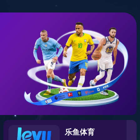
首页
关于bevictor伟德官网
新闻资讯
产品介绍
患者关
度浦东新区企业研发机构”认定企业
发布了“浦东新区企业研发机构认定公告”， 拟对2016
有限公司（以下简称“微创®心脉”）列为其一，成功被认定为