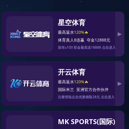
中文
EN
/
怀
投资者关系
招贤纳士
联系bevictor伟德官网
年度38家研发机构予以认定为浦东新区企业研发
2016年度浦东新区企业研发机构。