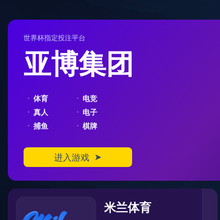
股票代码
688016.SH
微创®心脉荣获“2016年
2020-09-28
中国，上海——近日，浦东新区科技和经济委员会
机构，微创bevictor伟德官网科技（上海）