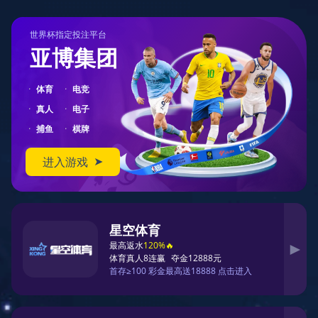
首页
关于bevictor伟德官网
中文
/
EN
新闻资讯
产品介绍
患者关怀
投资者关系
招贤纳士
联系bevictor伟德官网
董事会
宋成利
独立董事