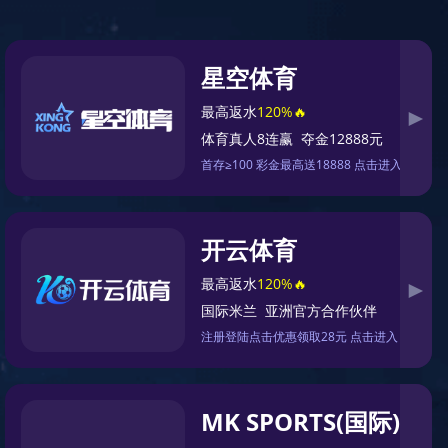
中文
EN
/
怀
投资者关系
招贤纳士
联系bevictor伟德官网
支架成功完成全球首例临床应用
elus™/定海柱™胸腹主动脉覆膜支架系统（以下简
主支架在全球的首例临床应用。手术由瑞士苏黎世大学