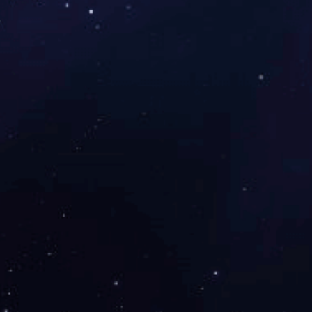
公司简介
公司新闻
子公司简介
企业文化
资质荣誉
里程碑
社会责任
联系bevictor伟德官网
法律声明
隐私政策
电话：(86) (21) 38139300
地址：上海市 · 浦东新区 · 康新公路3399弄 · 1号楼（
传真：(86) (21) 33750026