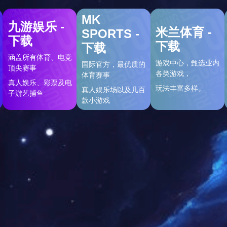
定海柱™胸腹主支架可活动短内嵌通道的性能给我留下了尤为深
放和分支的精确定位，极大地优化了手术过程，使得在较
”
的热点问题，长期以来面临解剖复杂、操作难度高等挑战，Z
，适用于需重建内脏动脉血运的胸腹主主动脉病变，采用了L
顾操作简便性与解剖适配性。此次全球首例人体应用经验，
制产品在欧洲开展商业化应用。bevictor伟德官网™
械产品推向国内外市场，惠及全球更多主动脉及外周血管