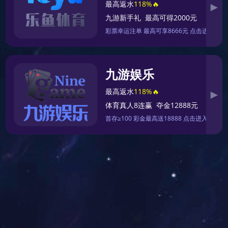
）Alexander Zimmermann教授及其团队实施，标志着Zel
围从膈肌水平延伸至最低肾动脉水平，并伴有显著的主动
，行传统开放手术风险较高。综合以上临床诊断分析，Zimm
者的需求。
德官网™研发团队为其定制了一款支架，其特点包括：近端
嵌通道。主动锚定设计使支架近端锚定更加稳固，所需锚
肾动脉解剖时，Zelus™/定海柱™胸腹主支架特有的可
程顺畅，全程耗时不足两小时。术后造影显示各分支血管
稳，已顺利出院。