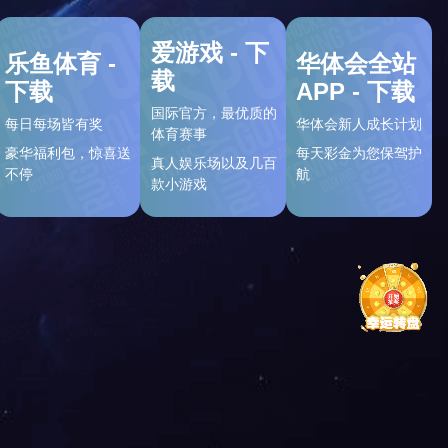
不断将更多优质的创新产品推广至海内外市场，造福
首例临床植入
DR认证