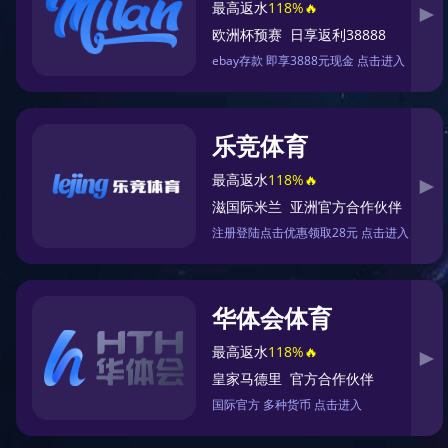
称“Castor®分支型支架”）在马来西亚和哈
Castor®分支型支架在马来西亚的首例临床植入由
特邀北京阜外医院血管外科主任舒畅教授赴现场指
Pung Leong教授及其团队根据术前影像及测
架形态良好，无移位和内漏现象，夹层破口有
Castor®分支型支架在哈萨克斯坦的首例临床植入由Corpora
者为67岁女性，经CTA辅助检查显示为B型主
内血流通畅，腔内重塑达到术前预期。
Castor®分支型支架是bevictor伟德官
主动脉弓部病变的微创伤介入治疗，2017年在