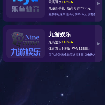
萨克斯坦成功完成首例临床植入，标志着Castor®分支型支
马来西亚吉隆坡心脏血管外科中心医院主任Yew Pung Leo
导。该患者为70岁男性，经CTA辅助检查显示为B型主
量结果制定手术方案，选择使用Castor®分支型支架重建患者
效覆盖，血流通畅，手术圆满成功。
te Fund University Medical Center (UMC)心
动脉夹层。术者临床经验丰富，操作规范，顺利植入一根Ca
网™胸主动脉介入领域的重点产品，作为全球首款获批上市的分支
国内获批上市，2022年在欧洲获批CMD定制许可，目前