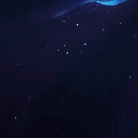
关于bevictor伟德官网
新闻资讯
公司简介
公司新闻
子公司简介
企业文化
资质荣誉
里程碑
社会责任
联系bevictor伟德官网
法律声明
隐私政策
电话：(86) (21) 38139300
地址：上海市 · 浦东新区 · 康新公路3399弄 · 1号楼（