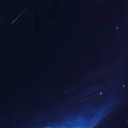
由LiqMagic®外周血管冲击波导管和血管
导管提供脉冲式驱动电能，使其能够向外360
为后续治疗做好准备，同时对管腔内膜和正常
手术效率，可以满足临床中与日俱增的精准治
2025年2月，bevictor伟德官网™与赛禾
德官网™在外周动脉介入领域共有8款已上市
宽了公司外周动脉产品线。未来，bevicto
品，为国内外主动脉、外周血管及肿瘤疾病患
[1]. 股腘动脉闭塞症的诊断和治疗中国专家共识[J].中国循环杂志,2022