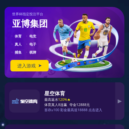
首页
关于bevictor伟德官网
中文
/
EN
新闻资讯
产品介绍
患者关怀
投资者关系
招贤纳士
联系bevictor伟德官网
bevictor伟德官网™首款肿瘤介入产品Tipspear®经颈
静脉肝内穿刺套件获批上市
2025-03-07
近日，上海微创bevictor伟德官网科技（集团）股份有限公司（以下简
称“bevictor伟德官网™”）子公司上海拓脉医疗科技有限公司（以下简
称“拓脉医疗™”）研发的Tipspear®经颈静脉肝内穿刺套件成功获得上
海市药品监督管理局颁发的医疗器械注册证。该产品是公司首款获批
上市的肿瘤介入产品，用于经颈静脉肝内门静脉穿刺，进行TIPS手术
（经颈静脉肝内门体分流术），以降低门静脉高压。
TIPS手术是一种微创伤介入治疗技术，通过颈静脉入路，从肝静脉穿
刺肝内门静脉，在肝静脉与门静脉之间植入TIPS支架建立门体分流通
道，降低门静脉压力，改善因门静脉高压引发的相关并发症。经颈静