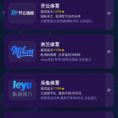
脉肝内穿刺套件是该术式的关键器械，其穿刺精准度和操作便利性直
接影响手术成功率。
本次获批的Tipspear®经颈静脉肝内穿刺套件由穿刺针、10F导引鞘、
导引鞘鞘芯、穿刺针套管及12F扩张器组成，具有以下亮点：
1. 16G中空刚性针管：可实时造影和回抽确认穿刺成功，提高操作效
率；
2. 三面刃针尖：增强穿透性，穿刺硬化肝脏更流畅，提高穿刺成功
率；
3. 针管尾端激光标识：清晰指示针尖位置，避免导入过程穿刺非靶血
管；
4. 亲水涂层导引鞘：有效降低摩擦阻力，导入更顺滑，减少手术创
伤。
bevictor伟德官网™总裁兼拓脉医疗™总经理朱清博士表
示：“Tipspear®经颈静脉肝内穿刺套件获批上市，标志着公司在肿瘤
介入领域迈出了坚实一步。除此产品之外，拓脉医疗™还拥有多款肿
瘤介入在研产品，包括国家创新医疗器械HepaFlow® TIPS覆膜支架系
统，以及封堵止血系统、微球、微导管等，其中多款也有望于今年注
册获批。随着更多优质创新且具备普惠化潜力的产品陆续上市，
bevictor伟德官网™的主动脉、外周血管及肿瘤介入一体化疾病解决方