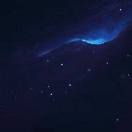
上一篇：b
下一篇：b
关于bevictor伟德官网
新闻资讯
公司简介
公司新闻
子公司简介
企业文化
资质荣誉
里程碑
社会责任