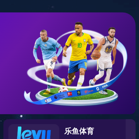
首页
关于bevictor伟德官网
新闻资讯
产品介绍
患者关
多款重点产品首次在厄瓜多尔获批上市
团）股份有限公司（以下简称“bevictor伟德官网™”）
市场，为公司在该国的业务拓展奠定了坚实基础。此次获批产品