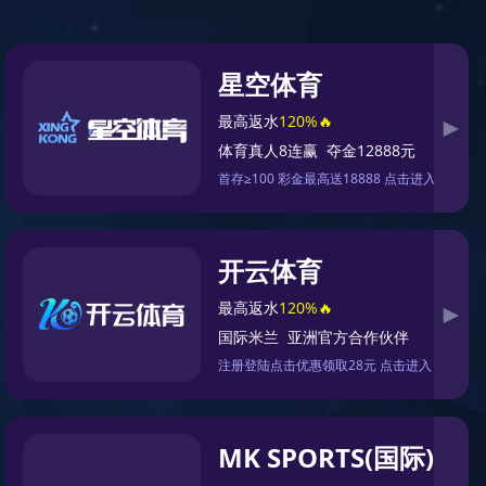
中文
EN
/
怀
投资者关系
招贤纳士
联系bevictor伟德官网
多款主动脉介入重点产品在厄瓜多尔注册获批，标志着
包括Castor®分支型主动脉覆膜支架及输送系统