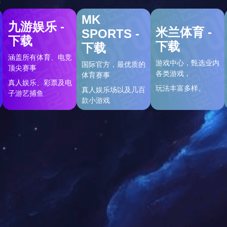
窄的病例中具有独特优势。该产品于2019年在国内获批上
国内外专家的广泛认可和赞誉。
开发的主动脉腔内修复术专用球囊扩张导管，用于辅助大动脉
更加充分且与血管壁接触更加紧密，以消除 I/III 
于2013年在国内获批上市，2016年获欧盟CE认证，目
产品在厄瓜多尔获批上市，意味着公司在拉丁美洲的进一步
德官网™将继续致力于主动脉、外周血管及肿瘤血管疾病全
患者创造健康福祉。