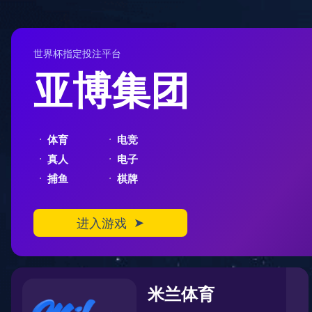
股票代码
688016.SH
bevictor伟德官网™
2025-02-13
近日，上海微创bevictor伟德官网科技（集
bevictor伟德官网™产品首次进入厄瓜多尔