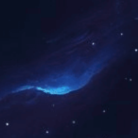
推动产业升级，打造中国品牌国际影响力
bevictor伟德官网自2012年成立以来
介入医疗器械的研发、生产、销售和服务，已在
认证。已上市及在研产品中有8款获批进入国家
品。
自2018年开始，bevictor伟德官网积极
疗器械公司Lombard Medical，作为
国际业务覆盖欧洲、拉美、亚洲等地40个国家和
展望未来，bevictor伟德官网将继续立足
公司将不断提升全方位经营管理水准，保障全
努力打造具有国际影响力的中国生物医药品牌