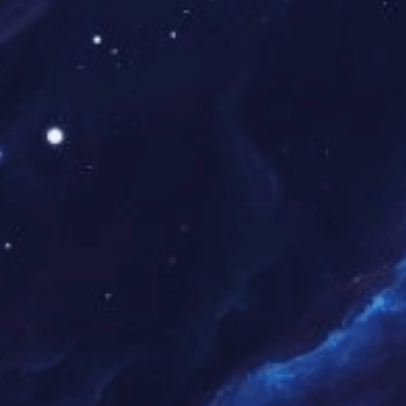
手术操作体验上实现了显著提升，特别是在治疗胸主动脉瘤
明年在国内获批上市，其海外上市前临床试验也正在顺利推
夹层，Cratos分支型支架有望在未来大幅提升公司在
研发Hector三分支覆膜支架，旨在通过微创介入手术同
伟德官网的Hector产品采用基于Castor分支一体化的
也取得了重要突破。基于Castor这一明星产品，公司在国
雅医院合作开发的Castor定制开窗产品获得国内首张定制式
弓部的复杂主动脉夹层的微创介入治疗手术操作更简化，