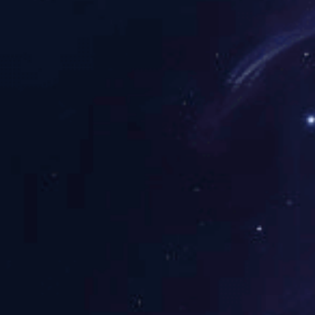
多项创新升级，Cratos分支型支架在性能和
据了解，新一代Cratos分支型支架预计将于
鉴于欧洲市场胸主动脉瘤的手术量远高于胸主动脉
此外，bevictor伟德官网还迎难而上，开始
难题在国内外尚无商业化产品上市，bevictor
欧美专家的一致认可。
在定制化医疗器械方面，bevictor伟德官网
Castor获得欧盟定制证书；2023年，公司与湘
得欧盟定制证书。这些合规的定制支架使涉及