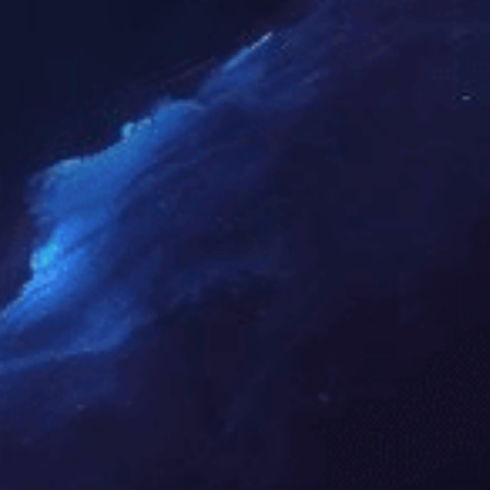
方面的性能得到了显著增强。
进，以申请欧盟CE认证和日本PMDA注册批准。
欧洲的销量。
时修复降主动脉和弓上三根分支全主动脉弓。这一技术
创新三分支设计，已在海外开展多例临床应用，并得到了
内外首次探索定制式医疗器械发展之路。2022年，
胸主动脉覆膜支架备案证；2024年，Cratos也获
更能满足患者的个性化需求。