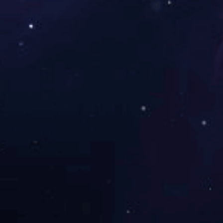
下一
关于bevictor伟德官网
新闻资讯
公司简介
公司新闻
子公司简介
企业文化
资质荣誉
里程碑
社会责任