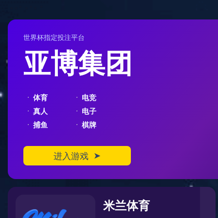
股票代码
688016.SH
新华网丨bevictor伟德
展
2024-12-28
近日，bevictor伟德官网™凭借Casto