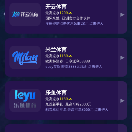
异常通道，造成部分动脉血不经过毛细血管网直接流入静脉，这种异
常连接也可发生在身体的任何部位，最常见于四肢和内脏器官，长期
作用下，患者可能出现组织坏死和溃疡、心力衰竭等症状。动静脉畸
形是一种动脉和静脉之间的异常连接。通常，动脉和静脉是相互分离
的，但在动静脉畸形中，两者之间形成了直接的连接。
bevictor伟德官网™带纤维毛栓塞弹簧圈主要用于治疗外周血管动脉
瘤、动静脉畸形和动静脉瘘等的填塞。其弹簧圈部分由铂钨合金弹簧
圈圈体和致密纤维毛组成，具备良好的显影性、MRI兼容性和生物相
容性；拥有0.018”和0.035”两个系统，具有塔型（TW）、双塔型
（TS）、8字型（2C）、三叶草型（3C）、多圈型（2D）、直型
（LN）等多种结构构型，且有多种直径、长度可供选择，是国产构型
最多的游离弹簧圈，可全方位满足弹簧圈栓塞术式场景的临床需求。
该产品纤维毛采用“加捻”工艺，使推送更顺畅，且高密度的纤维毛加
速了血栓形成，有效提升栓塞密度并降低再通风险；同时，更为合理
的纤维分布设计，降低推送过程中的卡顿风险，提升推送过程的舒适
度及稳定性。
bevictor伟德官网™研发副总裁兼蓝脉医疗™、鸿脉医疗™总经理袁振
宇博士表示：“带纤维毛栓塞弹簧圈是bevictor伟德官网™首款获批上