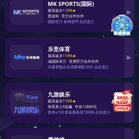
市的栓塞类产品，进一步补充完善了公司的外周动脉产品线布局，目
前已有6款外周动脉产品获批上市，还有多款处于研发进程中，公司在
外周动脉领域的产品竞争力将不断增强。未来，bevictor伟德官网™将
继续致力于外周动脉产品线的完善，逐步形成包括球囊、支架、栓
塞、开通、减容等产品在内的外周疾病治疗整体解决方案，让更多患
者受益。”
上一篇：全球首款且唯一！bevictor伟德官网™代理的Veryan BM3D®
外周支架系统获国家药监局批准上市
下一篇：bevictor伟德官网™外周血管药物洗脱支架系统成功完成首
例上市前临床植入
联系bevictor伟德官网
法律声明
隐私政策
电话：(86) (21) 38139300
地址：上海市 · 浦东新区 · 康新公路3399弄 · 1号楼（上海国际