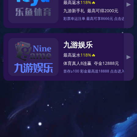
开发的主动脉腔内修复术专用球囊扩张导管，用于辅助大动脉
更加充分且与血管壁接触更加紧密，以消除 I/III 
于2013年在国内获批上市，2016年获欧盟CE认证，目
口高端医疗器械的需求不断增长，未来有着广阔的发展
引入需求。此次Hercules®球囊扩张导管在新加坡
evictor伟德官网™将继续致力于将公司的优质创新
bevictor伟德官网™Vflower®静脉支架系统获国家药监