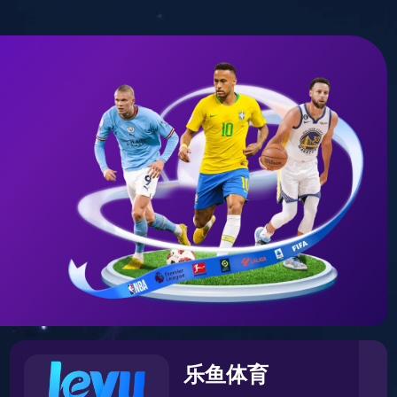
首页
关于bevictor伟德官网
新闻资讯
产品介绍
患者关
rcules®球囊扩张导管在新加坡和
股份有限公司（以下简称“bevictor伟德官网™”）的He