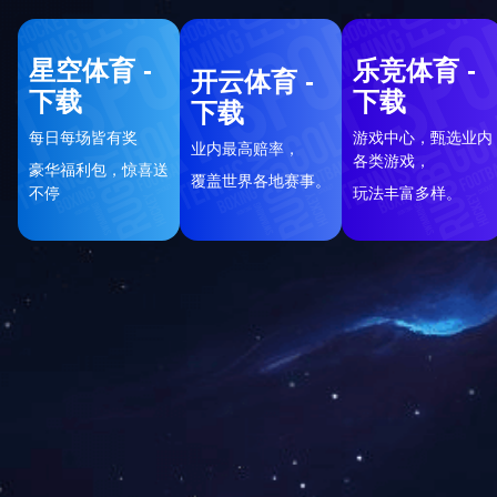
下一篇：be
关于bevictor伟德官网
新闻资讯
公司简介
公司新闻
子公司简介
企业文化
资质荣誉
里程碑
社会责任