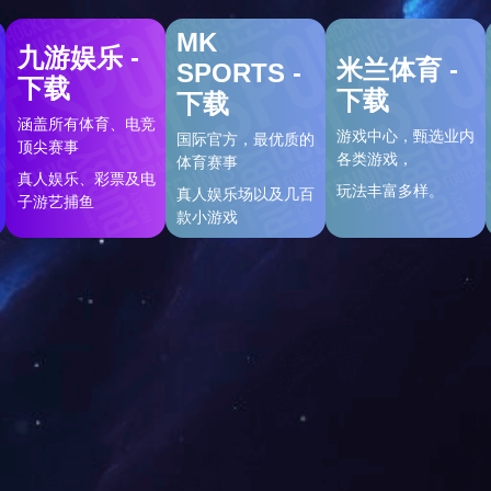
victor伟德官网™新一代外周球囊扩张导管ReeAmber®
准上市
产品介绍
患者关怀
投资者关系
主动脉疾病整体解决方案
主动脉疾病科普
公司章程
主动脉产品
下肢动脉疾病科普
管理团队
外周血管疾病整体解决方案
公告
外周血管产品
IR联系方式
肿瘤介入产品