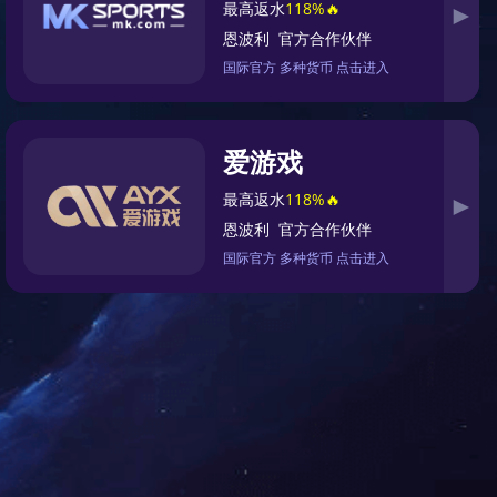
覆膜支架的扩张。产品使用顺应性TPU球囊，适用
型内漏，增强覆膜支架贴壁性能，从而达到较好的近
前已在全球8个国家进入临床应用，临床表现优异。
潜力。哈萨克斯坦作为中亚地区的一个重要经济
和哈萨克斯坦注册获批，进一步为公司产品在亚洲海
产品推广至全球更多国家，造福全球更多血液循环疾
局批准上市