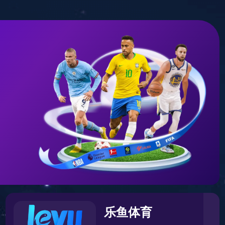
首页
关于bevictor伟德官网
新闻资讯
产品介绍
患者关
荣获2023-2024年上海市质量金奖
2024年上海市政府质量奖获奖项目的决定》，上海微创bev
4年上海市质量金奖。