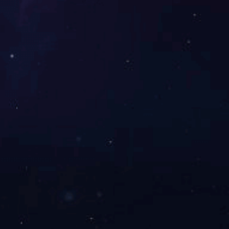
主动脉产品
下肢动脉疾病科普
管理团队
外周血管疾病整体解决方案
公告
外周血管产品
IR联系方式
肿瘤介入产品
上海国际医学园区 · 医创园）
bevi