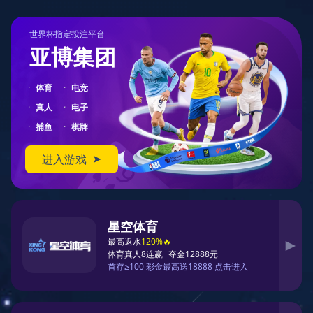
首页
关于bevictor伟德官网
中文
/
EN
新闻资讯
产品介绍
患者关怀
投资者关系
招贤纳士
联系bevictor伟德官网
bevictor伟德官网™Vewatch®腔静脉滤器获国家药监
局批准上市
2024-06-07
近日，上海微创bevictor伟德官网科技（集团）股份有限公司（以下简
称“bevictor伟德官网™”）子公司上海蓝脉医疗科技有限公司（以下简
称“蓝脉医疗™”）研发的Vewatch®腔静脉滤器获国家药品监督管理局
（NMPA）批准上市。该产品为bevictor伟德官网™在外周静脉领域首
款获批上市的产品。
本次获批的Vewatch®腔静脉滤器适用于预防下腔静脉系统栓子脱落而
引起的肺动脉栓塞，是蓝脉医疗™在外周静脉领域预防肺栓塞发生或
复发的首款产品。该产品采用双层伞形结构设计，可有效拦截脱落的
深静脉血栓，具备较长的回收时间窗，其独创的经股居中释放设计，