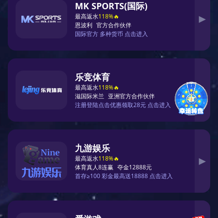
官网™产品在两国更广泛地应用于临床治疗，助力公司进一步深入拓
展亚洲海外市场。
近年，bevictor伟德官网™加速推进全球化发展进程，公司产品已在欧
洲、拉美、东南亚等地的31个国家和地区进入临床应用，并仍在持续
开拓中。海外新市场的快速拓展得益于公司品牌推广、专业教育项目
的丰富和深入。2023年，bevictor伟德官网™推出UniVas™品牌系列自
办会，包括国际主动脉论坛Aortic Symposium、国际腔内主动脉大师
班Master Class、学术研讨会EndoVasTalk、产品上市会Launch Event等
多个系列活动，针对不同国家和地区，搭建国际性的学术交流平台，
推广创新产品和前沿技术，提供能够满足其市场需求的产品和服务。
未来，bevictor伟德官网™将继续致力于主动脉和外周血管疾病全解医
疗方案的开发和应用，携手海内外血管外科和心血管外科专家学者，
创造更多有意义的学术交流平台，同时继续航行探索未被解决的临床
医学难题，为全球血液循环疾病患者创造福祉。
上一篇：bevictor伟德官网™产品在多国成功完成首例临床植入
下一篇：bevictor伟德官网™Reewarm® PTX药物球囊扩张导管在乌