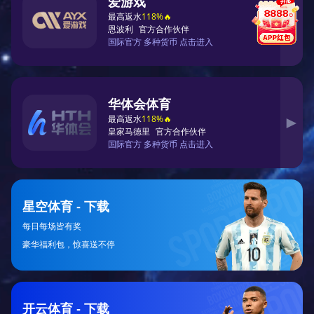
克兰获批上市
联系bevictor伟德官网
法律声明
隐私政策
电话：(86) (21) 38139300
地址：上海市 · 浦东新区 · 康新公路3399弄 · 1号楼（上海国际
医学园区 · 医创园）
传真：(86) (21) 33750026
bevictor伟德官网™官方微信
©Copyright 2012-2025, Shanghai MicroPort Endovascular MedTech（Group）Co.,
Ltd.
互联网药品信息服务资格证书编号：（沪）- 非经营性 - 2024-0188