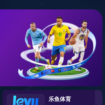
首页
关于bevictor伟德官网
新闻资讯
产品介绍
患者关
inos®腹主动脉覆膜支架及输送系
）股份有限公司（以下简称“bevictor伟德官网™”）创新
获批。这是bevictor伟德官网™产品首次在印度尼西亚获