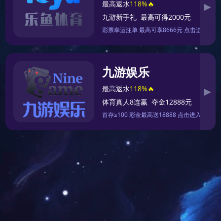
™腹主动脉介入领域的明星产品，适用于近端瘤颈长度≥15mm
将输送器外鞘直径降低到14F的产品，显著降低了手术
变区域，在治疗复杂型腹主动脉瘤，尤其是瘤颈扭曲、
获批上市，同年获得欧盟CE认证，目前已在国内超700家
临床表现，Minos®腹主动脉支架获得国内外临床专家的广
市，为公司产品进入亚洲海外又一新兴市场奠定坚实基础，
将公司的优质创新产品推广至全球更多国家，造福于全球更多
一篇：上海证券交易所专项工作组现场调研bevictor伟德官