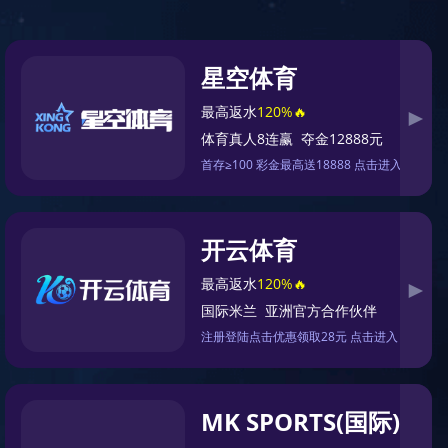
中文
EN
/
怀
投资者关系
招贤纳士
联系bevictor伟德官网
统在印度尼西亚获批上市
产品Minos®腹主动脉覆膜支架及输送系统（以下简
批上市。