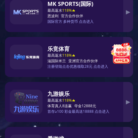
医疗器械注册证号：国械注准20213131059
联系bevictor伟德官网
法律声明
隐私政策
电话：(86) (21) 38139300
地址：上海市 · 浦东新区 · 康新公路3399弄 · 1号楼（上海国际
医学园区 · 医创园）
传真：(86) (21) 33750026
bevictor伟德官网™官方微信
©Copyright 2012-2025, Shanghai MicroPort Endovascular MedTech（Group）Co.,